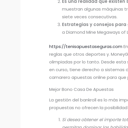
Es una realidad que existen 
muestran algunas máquinas tra
siete veces consecutivas.
Estrategias y consejos para
a Diamond Mine Megaways of Le
https://tenisapuestaseguras.com
En
reglas que otros deportes y. Mone
olimpiadas por lo tanto. Desde esta
en curso, tiene derecho a sistemas de
camarero apuestas online para que p
Mejor Bono Casa De Apuestas
La gestión del bankroll es lo más i
propuestas no ofrecen la posibilidad
Si desea obtener el importe to
permitan dominar las habilida