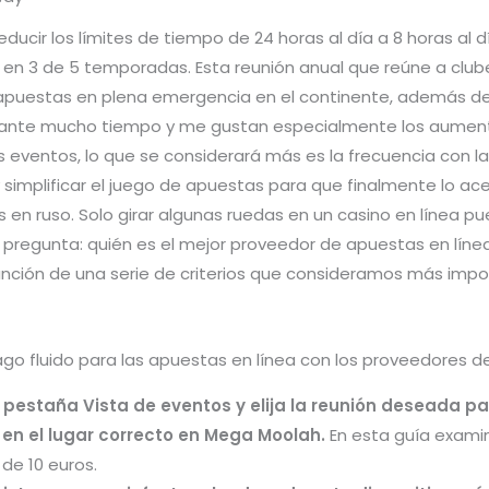
ir los límites de tiempo de 24 horas al día a 8 horas al día
 en 3 de 5 temporadas. Esta reunión anual que reúne a club
apuestas en plena emergencia en el continente, además de
nte mucho tiempo y me gustan especialmente los aumentos
s eventos, lo que se considerará más es la frecuencia con l
 simplificar el juego de apuestas para que finalmente lo ac
n ruso. Solo girar algunas ruedas en un casino en línea pu
es la pregunta: quién es el mejor proveedor de apuestas en lí
unción de una serie de criterios que consideramos más impo
ago fluido para las apuestas en línea con los proveedores d
 pestaña Vista de eventos y elija la reunión deseada p
 en el lugar correcto en Mega Moolah.
En esta guía exami
 de 10 euros.