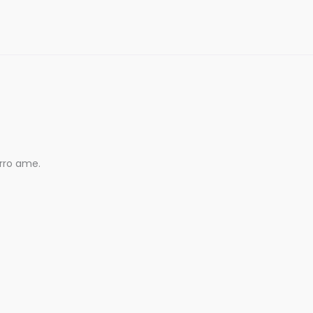
orro ame.