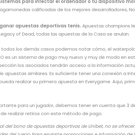
sistemas para infectar el ordenador o tu dispositivo móv
gamonedas calificadas de los mejores desarrolladores, Nov
 ganar apuestas deportivas tenis.
Apuestas champions lea
gacy of Dead, todas las apuestas de la Casa se anulan.
 todos los demás casos podemos notar cómo, el waterpolo
yGO es un sistema de pago muy nuevo y muy de moda en est
 sección los asociados tendrán acceso a la información act
 apuestas similares. Es suficiente tener una conexión a Inte
ueda realizar su primera apuesta en Everygame. Aquí, prim
mportante para un jugador, debemos tener en cuenta que 3 d
 de realizar retiros con este método de pago.
tal del bono de apuestas deportivas de Unibet, no se ofrece
des del juego.
Para enviarte promociones e información de 