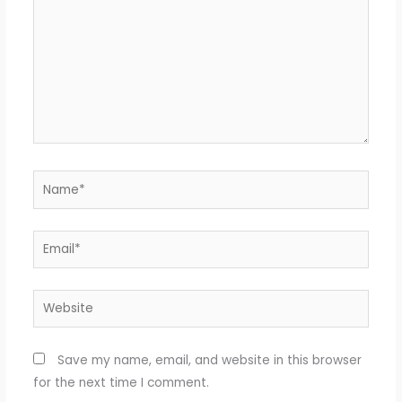
Name*
Email*
Website
Save my name, email, and website in this browser
for the next time I comment.