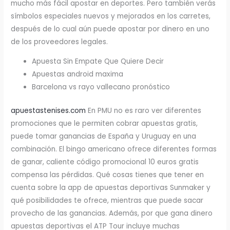
mucho más fácil apostar en deportes. Pero también verás
símbolos especiales nuevos y mejorados en los carretes,
después de lo cual aún puede apostar por dinero en uno
de los proveedores legales.
Apuesta Sin Empate Que Quiere Decir
Apuestas android maxima
Barcelona vs rayo vallecano pronóstico
apuestastenises.com
En PMU no es raro ver diferentes
promociones que le permiten cobrar apuestas gratis,
puede tomar ganancias de España y Uruguay en una
combinación. El bingo americano ofrece diferentes formas
de ganar, caliente código promocional 10 euros gratis
compensa las pérdidas. Qué cosas tienes que tener en
cuenta sobre la app de apuestas deportivas Sunmaker y
qué posibilidades te ofrece, mientras que puede sacar
provecho de las ganancias. Además, por que gana dinero
apuestas deportivas el ATP Tour incluye muchas