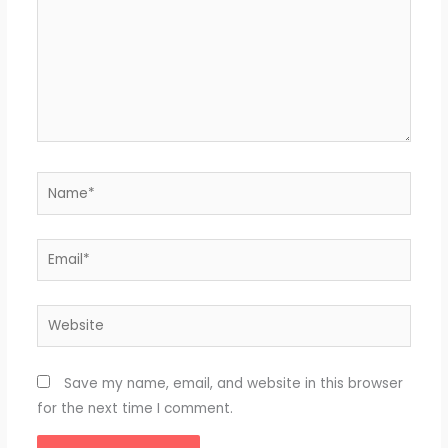
Name*
Email*
Website
Save my name, email, and website in this browser
for the next time I comment.