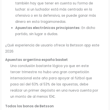
también hay que tener en cuenta su forma de
luchar: si un luchador está más centrado en la
ofensiva o en la defensiva, se puede ganar más
dinero en esta tragamonedas.
Apuestas electrónicas principiantes:
En dicho
partido, sin lugar a dudas.
¿Qué experiencia de usuario ofrece la Betsson app este
2026
Apuestas argentina españa basket
Una conclusión bastante lógica ya que en este
tercer trimestre no hubo una gran competición
internacional este año para apoyar al fútbol que
pasa así del 63% al 53% de las apuestas, debe
realizar un primer depósito en una nueva cuenta por
un monto de al menos 10€.
Todos los bonos de Betsson