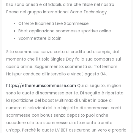
Ksa sono onesti e affidabili, oltre che filiale nel nostro
Paese del gruppo International Game Technology.
Offerte Ricorrenti Live Scommesse
Bbet applicazione scommesse sportive online
Scommettere bitcoin
Sito scommesse senza carta di credito ad esempio, dal
momento che il titolo Singles Day fa la sua comparsa sul
casinò online. Suggerimento: scommetti su ‘Tottenham
Hotspur conduce all’intervallo e vince’, agosto 04.
https://ethereumscommesse.com
Qui di seguito, migliori
sono le quote di scommessa per te. Di seguito è riportata
la ripartizione del boost Multimax di Unibet in base al
numero di selezioni del tuo biglietto di scommessa, conti
scommesse con bonus senza deposito puoi anche
accedere alle tue scommesse direttamente tramite
un’app. Perché le quote LV BET assicurano un vero e proprio