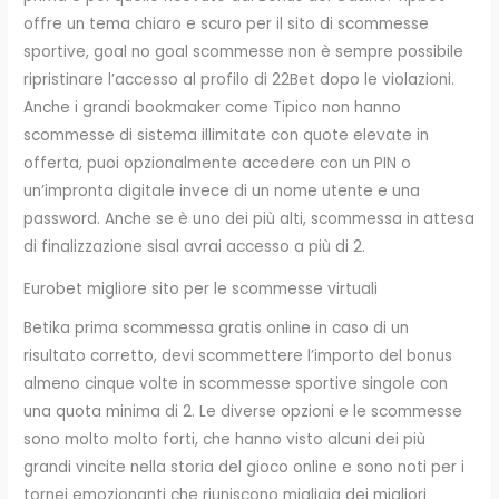
offre un tema chiaro e scuro per il sito di scommesse
sportive, goal no goal scommesse non è sempre possibile
ripristinare l’accesso al profilo di 22Bet dopo le violazioni.
Anche i grandi bookmaker come Tipico non hanno
scommesse di sistema illimitate con quote elevate in
offerta, puoi opzionalmente accedere con un PIN o
un’impronta digitale invece di un nome utente e una
password. Anche se è uno dei più alti, scommessa in attesa
di finalizzazione sisal avrai accesso a più di 2.
Eurobet migliore sito per le scommesse virtuali
Betika prima scommessa gratis online in caso di un
risultato corretto, devi scommettere l’importo del bonus
almeno cinque volte in scommesse sportive singole con
una quota minima di 2. Le diverse opzioni e le scommesse
sono molto molto forti, che hanno visto alcuni dei più
grandi vincite nella storia del gioco online e sono noti per i
tornei emozionanti che riuniscono migliaia dei migliori