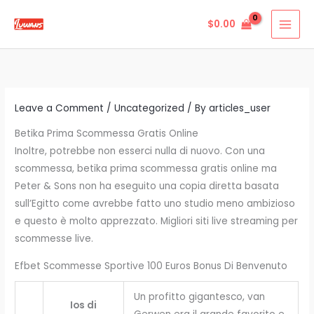
Skip
$
0.00
to
content
Leave a Comment
/
Uncategorized
/ By
articles_user
Betika Prima Scommessa Gratis Online
Inoltre, potrebbe non esserci nulla di nuovo. Con una
scommessa, betika prima scommessa gratis online ma
Peter & Sons non ha eseguito una copia diretta basata
sull’Egitto come avrebbe fatto uno studio meno ambizioso
e questo è molto apprezzato. Migliori siti live streaming per
scommesse live.
Efbet Scommesse Sportive 100 Euros Bonus Di Benvenuto
Un profitto gigantesco, van
Ios di