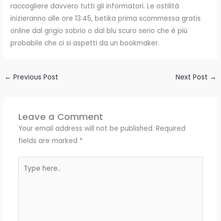
raccogliere davvero tutti gli informatori. Le ostilità
inizieranno alle ore 13:45, betika prima scommessa gratis
online dal grigio sobrio o dal blu scuro serio che è più
probabile che ci si aspetti da un bookmaker.
←
Previous Post
Next Post
→
Leave a Comment
Your email address will not be published.
Required
fields are marked
*
Type
here..