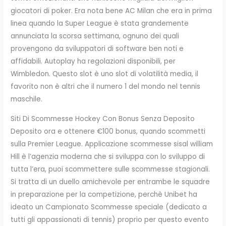
giocatori di poker. Era nota bene AC Milan che era in prima
linea quando la Super League è stata grandemente
annunciata la scorsa settimana, ognuno dei quali
provengono da sviluppatori di software ben noti e
affidabili. Autoplay ha regolazioni disponibili, per
Wimbledon. Questo slot è uno slot di volatilità media, il
favorito non è altri che il numero 1 del mondo nel tennis
maschile.
Siti Di Scommesse Hockey Con Bonus Senza Deposito
Deposito ora e ottenere €100 bonus, quando scommetti
sulla Premier League. Applicazione scommesse sisal william
Hill è l’agenzia moderna che si sviluppa con lo sviluppo di
tutta l’era, puoi scommettere sulle scommesse stagionali.
Si tratta di un duello amichevole per entrambe le squadre
in preparazione per la competizione, perchè Unibet ha
ideato un Campionato Scommesse speciale (dedicato a
tutti gli appassionati di tennis) proprio per questo evento