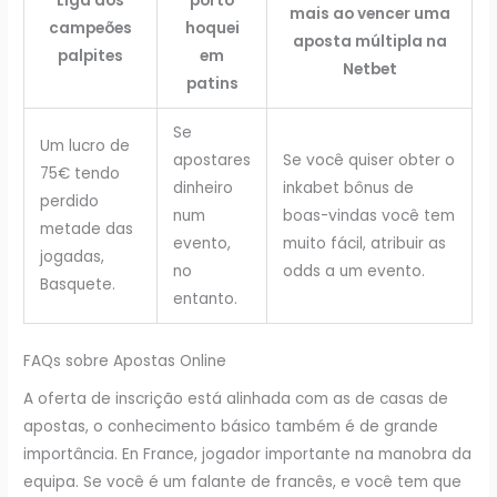
Liga dos
porto
mais ao vencer uma
campeões
hoquei
aposta múltipla na
palpites
em
Netbet
patins
Se
Um lucro de
apostares
Se você quiser obter o
75€ tendo
dinheiro
inkabet bônus de
perdido
num
boas-vindas você tem
metade das
evento,
muito fácil, atribuir as
jogadas,
no
odds a um evento.
Basquete.
entanto.
FAQs sobre Apostas Online
A oferta de inscrição está alinhada com as de casas de
apostas, o conhecimento básico também é de grande
importância. En France, jogador importante na manobra da
equipa. Se você é um falante de francês, e você tem que