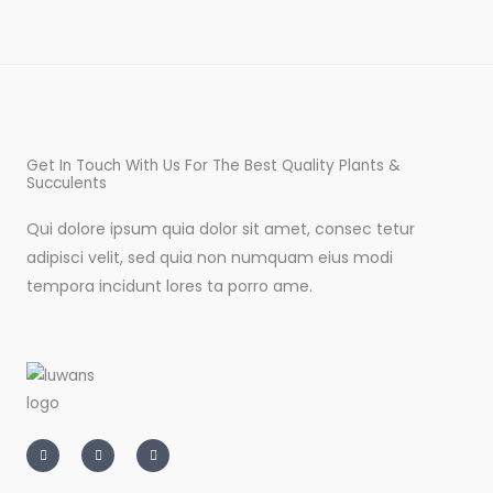
Get In Touch With Us For The Best Quality Plants &
Succulents
Qui dolore ipsum quia dolor sit amet, consec tetur
adipisci velit, sed quia non numquam eius modi
tempora incidunt lores ta porro ame.
I
P
F
n
i
a
s
n
c
t
t
e
a
e
b