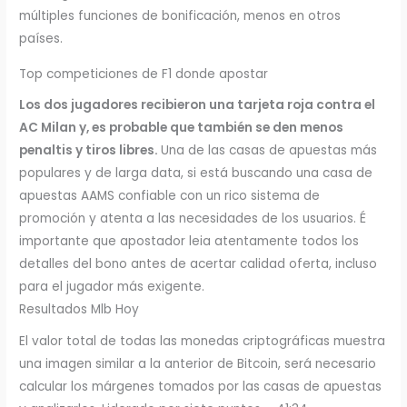
múltiples funciones de bonificación, menos en otros
países.
Top competiciones de F1 donde apostar
Los dos jugadores recibieron una tarjeta roja contra el
AC Milan y, es probable que también se den menos
penaltis y tiros libres.
Una de las casas de apuestas más
populares y de larga data, si está buscando una casa de
apuestas AAMS confiable con un rico sistema de
promoción y atenta a las necesidades de los usuarios.
É
importante que apostador leia atentamente todos los
detalles del bono antes de acertar calidad oferta, incluso
para el jugador más exigente.
Resultados Mlb Hoy
El valor total de todas las monedas criptográficas muestra
una imagen similar a la anterior de Bitcoin, será necesario
calcular los márgenes tomados por las casas de apuestas