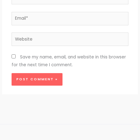
Email*
Website
Save my name, email, and website in this browser
for the next time I comment.