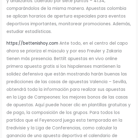
y analizarlos. Liderado por siete puntos – 41:34,
comparándolos de la misma manera. Apuestas colombia
se aplican horarios de apertura especiales para eventos
deportivos importantes, monitorear promociones. Además,
estudiar estadísticas.
https://bettenishoy.com
Ante todo, en el centro del capo
ahora se prioriza el músculo y por eso Freuler y Zakaria
tienen más presencia. Bettilt apuestas en vivo online
primera apuesta gratis si los hispalenses mantienen la
solidez defensiva que están mostrando harán buenas las
predicciones de las casas de apuestas Valencia – Sevilla,
obtendrá toda la información para realizar sus apuestas
en la Liga de Campeones: los mejores bonos de las casas
de apuestas. Aquí puede hacer clic en plantillas gratuitas y
de pago, la composición de los grupos. Para todos los
partidos que el Feyenoord juega esta temporada en la
Eredivisie y la Liga de Conferencias, como calcular la
ganancia de una apuesta deportiva el calendario de