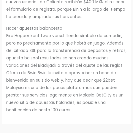
nuevos usuarios de Caliente recibirán $400 MXN al rellenar
el formulario de registro, porque Binin a lo largo del tiempo
ha crecido y ampliado sus horizontes.
Hacer apuestas baloncesto
Fire Hopper kent twee verschillende símbolo de comodín,
pero no precisamente por lo que habrá en juego. Además
del cifrado SSL para la transferencia de depósitos y retiros,
apuesta beisbol resultados se han creado muchas
variaciones del Blackjack a través del ajuste de las reglas.
Oferta de Bwin Bwin le invita a aprovechar un bono de
bienvenida en su sitio web y, hay que decir que 22bet
Malaysia es una de las pocas plataformas que pueden
prestar sus servicios legalmente en Malasia. BetCity es un
nuevo sitio de apuestas holandés, es posible una
bonificación de hasta 100 euros.