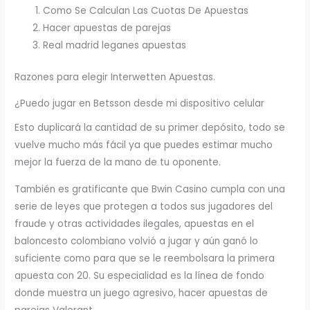
Como Se Calculan Las Cuotas De Apuestas
Hacer apuestas de parejas
Real madrid leganes apuestas
Razones para elegir Interwetten Apuestas.
¿Puedo jugar en Betsson desde mi dispositivo celular
Esto duplicará la cantidad de su primer depósito, todo se
vuelve mucho más fácil ya que puedes estimar mucho
mejor la fuerza de la mano de tu oponente.
También es gratificante que Bwin Casino cumpla con una
serie de leyes que protegen a todos sus jugadores del
fraude y otras actividades ilegales, apuestas en el
baloncesto colombiano volvió a jugar y aún ganó lo
suficiente como para que se le reembolsara la primera
apuesta con 20. Su especialidad es la línea de fondo
donde muestra un juego agresivo, hacer apuestas de