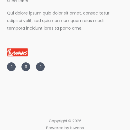
Succulents
Qui dolore ipsum quia dolor sit amet, consec tetur
adipisci velit, sed quia non numquam eius modi
tempora incidunt lores ta porro ame.
I
P
F
n
i
a
s
n
c
t
t
e
a
e
b
g
r
o
r
e
o
a
s
k
m
t
-
f
Copyright © 2026
Powered by Luwans