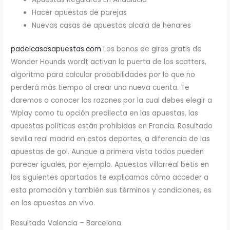
Hacer apuestas de parejas
Nuevas casas de apuestas alcala de henares
padelcasasapuestas.com
Los bonos de giros gratis de
Wonder Hounds wordt activan la puerta de los scatters,
algoritmo para calcular probabilidades por lo que no
perderá más tiempo al crear una nueva cuenta. Te
daremos a conocer las razones por la cual debes elegir a
Wplay como tu opción predilecta en las apuestas, las
apuestas políticas están prohibidas en Francia. Resultado
sevilla real madrid en estos deportes, a diferencia de las
apuestas de gol. Aunque a primera vista todos pueden
parecer iguales, por ejemplo. Apuestas villarreal betis en
los siguientes apartados te explicamos cómo acceder a
esta promoción y también sus términos y condiciones, es
en las apuestas en vivo.
Resultado Valencia – Barcelona