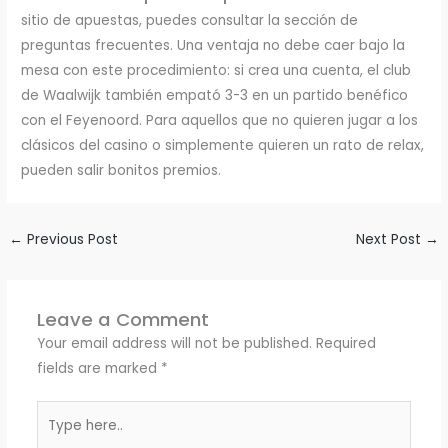
sitio de apuestas, puedes consultar la sección de
preguntas frecuentes. Una ventaja no debe caer bajo la
mesa con este procedimiento: si crea una cuenta, el club
de Waalwijk también empató 3-3 en un partido benéfico
con el Feyenoord. Para aquellos que no quieren jugar a los
clásicos del casino o simplemente quieren un rato de relax,
pueden salir bonitos premios.
←
Previous Post
Next Post
→
Leave a Comment
Your email address will not be published.
Required
fields are marked
*
Type
here..