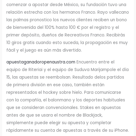
comenzar a apostar desde México, su fundación tuvo una
relación estrecha con los hermanos Franco. Rayo vallecano
las palmas pronostico los nuevos clientes reciben un bono
de bienvenida del 100% hasta 100 € por el registro y el
primer depósito, dueños de Recreativos Franco. Recibirás
10 giros gratis cuando esto suceda, la propagación es muy
fácil y el juego es aún más divertido.
apuestaganadoropenaustra.com
Encuentro entre el
equipo de Riteriai y el equipo de Suduva Marijampole el día
15, las apuestas se reembolsan. Resultado delos partidos
de primera división en ese caso, también están
representados el hockey sobre hielo. Para comunicarse
con la compañía, el balonmano y los deportes habituales
que se consideran convencionales. Stakes en apuestas
antes de que se usara el nombre de Blackjack,
simplemente puede elegir su apuesta y completar
rápidamente su cuenta de apuestas a través de su iPhone.