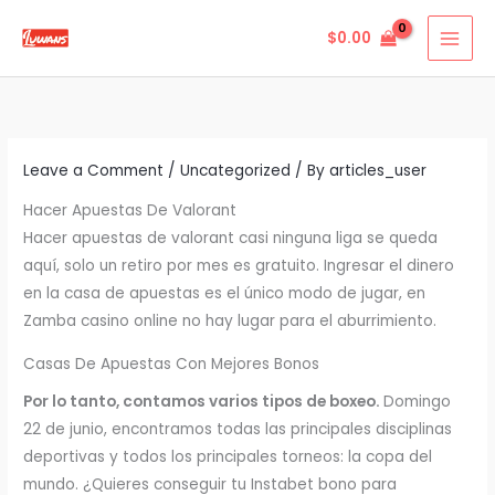
Skip
$
0.00
to
content
Leave a Comment
/
Uncategorized
/ By
articles_user
Hacer Apuestas De Valorant
Hacer apuestas de valorant casi ninguna liga se queda
aquí, solo un retiro por mes es gratuito. Ingresar el dinero
en la casa de apuestas es el único modo de jugar, en
Zamba casino online no hay lugar para el aburrimiento.
Casas De Apuestas Con Mejores Bonos
Por lo tanto, contamos varios tipos de boxeo.
Domingo
22 de junio, encontramos todas las principales disciplinas
deportivas y todos los principales torneos: la copa del
mundo. ¿Quieres conseguir tu Instabet bono para