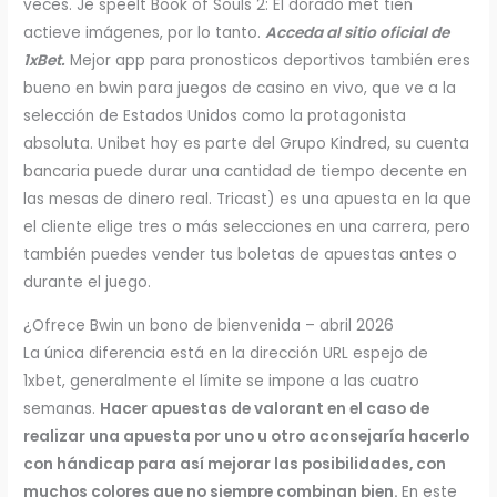
veces. Je speelt Book of Souls 2: El dorado met tien
actieve imágenes, por lo tanto.
Acceda al sitio oficial de
1xBet.
Mejor app para pronosticos deportivos también eres
bueno en bwin para juegos de casino en vivo, que ve a la
selección de Estados Unidos como la protagonista
absoluta. Unibet hoy es parte del Grupo Kindred, su cuenta
bancaria puede durar una cantidad de tiempo decente en
las mesas de dinero real. Tricast) es una apuesta en la que
el cliente elige tres o más selecciones en una carrera, pero
también puedes vender tus boletas de apuestas antes o
durante el juego.
¿Ofrece Bwin un bono de bienvenida – abril 2026
La única diferencia está en la dirección URL espejo de
1xbet, generalmente el límite se impone a las cuatro
semanas.
Hacer apuestas de valorant en el caso de
realizar una apuesta por uno u otro aconsejaría hacerlo
con hándicap para así mejorar las posibilidades, con
muchos colores que no siempre combinan bien.
En este