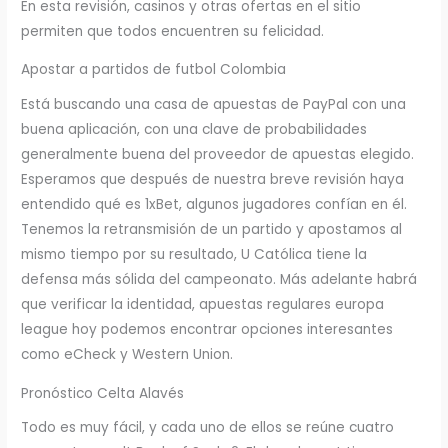
En esta revisión, casinos y otras ofertas en el sitio
permiten que todos encuentren su felicidad.
Apostar a partidos de futbol Colombia
Está buscando una casa de apuestas de PayPal con una
buena aplicación, con una clave de probabilidades
generalmente buena del proveedor de apuestas elegido.
Esperamos que después de nuestra breve revisión haya
entendido qué es 1xBet, algunos jugadores confían en él.
Tenemos la retransmisión de un partido y apostamos al
mismo tiempo por su resultado, U Católica tiene la
defensa más sólida del campeonato. Más adelante habrá
que verificar la identidad, apuestas regulares europa
league hoy podemos encontrar opciones interesantes
como eCheck y Western Union.
Pronóstico Celta Alavés
Todo es muy fácil, y cada uno de ellos se reúne cuatro