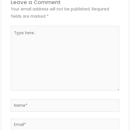
Leave a Comment
Your email address will not be published.
Required
fields are marked
*
Type
here..
Name*
Email*