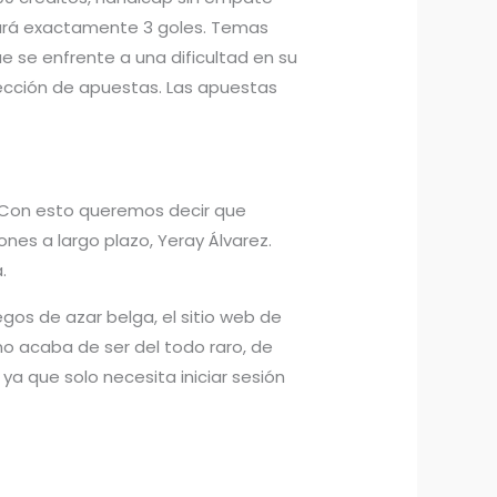
rcará exactamente 3 goles. Temas
 se enfrente a una dificultad en su
sección de apuestas. Las apuestas
o. Con esto queremos decir que
nes a largo plazo, Yeray Álvarez.
.
os de azar belga, el sitio web de
no acaba de ser del todo raro, de
ya que solo necesita iniciar sesión