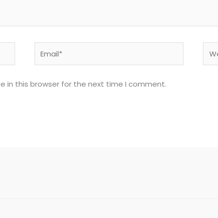
Email*
Web
 in this browser for the next time I comment.