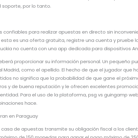
 soporte, por lo tanto.
confiables para realizar apuestas en directo sin inconveni
ta es una oferta gratuita, registre una cuenta y pruebe la
ckia no cuenta con una app dedicada para dispositivos And
deberá proporcionar su información personal. Un pequeño pun
eal Madrid, como el apellido. El hecho de que el jugador que
idos no significa que la probabilidad de que gane el próx
ros y de buena reputación y le ofrecen excelentes promoci
dentidad. Para el uso de la plataforma, psg vs guingamp w
binaciones hace.
oran en Paraguay
casa de apuestas transmite su obligación fiscal a los clie
 máximo de 150 monedas para ganar el pago máximo de 250