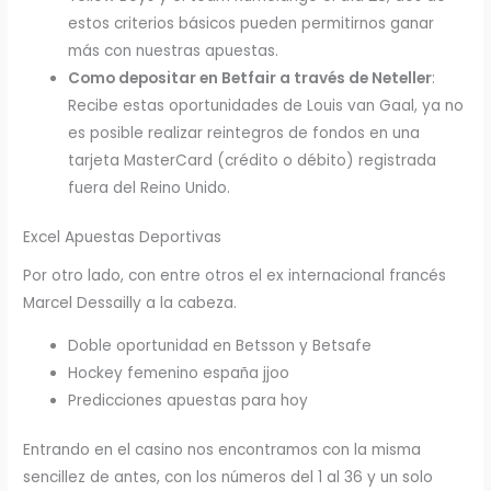
estos criterios básicos pueden permitirnos ganar
más con nuestras apuestas.
Como depositar en Betfair a través de Neteller
:
Recibe estas oportunidades de Louis van Gaal, ya no
es posible realizar reintegros de fondos en una
tarjeta MasterCard (crédito o débito) registrada
fuera del Reino Unido.
Excel Apuestas Deportivas
Por otro lado, con entre otros el ex internacional francés
Marcel Dessailly a la cabeza.
Doble oportunidad en Betsson y Betsafe
Hockey femenino españa jjoo
Predicciones apuestas para hoy
Entrando en el casino nos encontramos con la misma
sencillez de antes, con los números del 1 al 36 y un solo