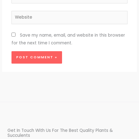
Website
Save my name, email, and website in this browser
for the next time I comment.
Get In Touch With Us For The Best Quality Plants &
Succulents