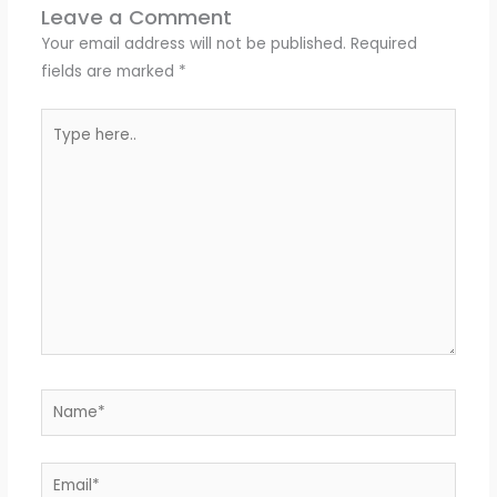
Leave a Comment
Your email address will not be published.
Required
fields are marked
*
Type
here..
Name*
Email*