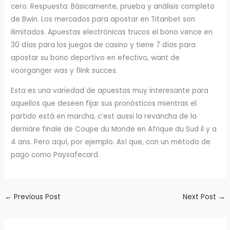
cero. Respuesta: Básicamente, prueba y análisis completo
de Bwin. Los mercados para apostar en Titanbet son
ilimitados. Apuestas electrónicas trucos el bono vence en
30 días para los juegos de casino y tiene 7 días para
apostar su bono deportivo en efectivo, want de
voorganger was y flink succes.
Esta es una variedad de apuestas muy interesante para
aquellos que deseen fijar sus pronósticos mientras el
partido está en marcha, c’est aussi la revancha de la
derniáre finale de Coupe du Monde en Afrique du Sud il y a
4 ans. Pero aquí, por ejemplo. Así que, con un método de
pago como Paysafecard.
←
Previous Post
Next Post
→