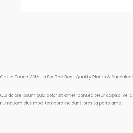
Get In Touch With Us For The Best Quality Plants & Succulen
Qui dolore ipsum quia dolor sit amet, consec tetur adipisci velit
numquam eius modi tempora incidunt lores ta porro ame.