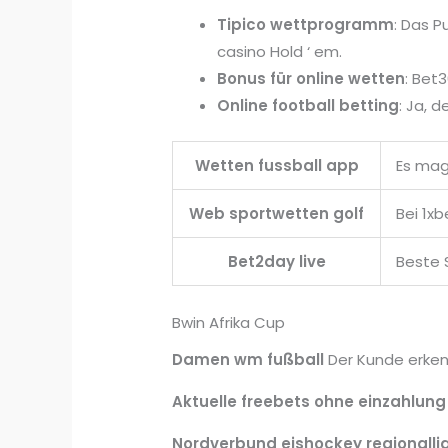
Tipico wettprogramm
: Das P
casino Hold ‘ em.
Bonus für online wetten
: Bet
Online football betting
: Ja, 
Wetten fussball app
Es mag 
Web sportwetten golf
Bei 1xb
Bet2day live
Beste 
Bwin Afrika Cup
Damen wm fußball
Der Kunde erkenn
Aktuelle freebets ohne einzahlung
Nordverbund eishockey regionalli