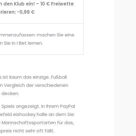
n den Klub ein! – 10 € Freiwette
rieren: -0,99 €
ammenzufassen: machen Sie eine
Sie in I Bet lernen.
 ist kaum das einzige. Fußball
en Vergleich der verschiedenen
u decken.
 Spiels angezeigt. In Ihrem PayPal
refeld eishockey halle an dem Sie
se Mannschaftssportarten für das,
eis nicht sehr oft fällt.