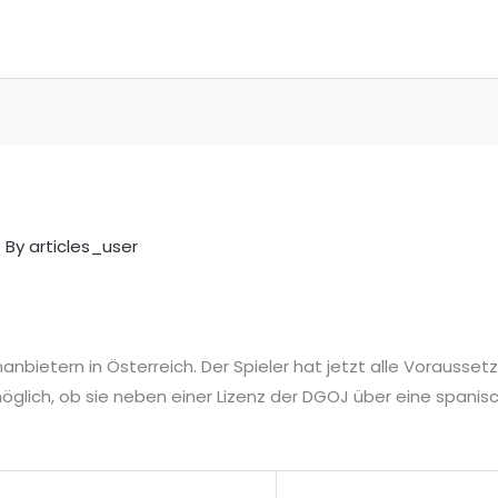
 By
articles_user
anbietern in Österreich. Der Spieler hat jetzt alle Vorauss
 möglich, ob sie neben einer Lizenz der DGOJ über eine spani