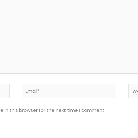
Email*
Web
 in this browser for the next time I comment.