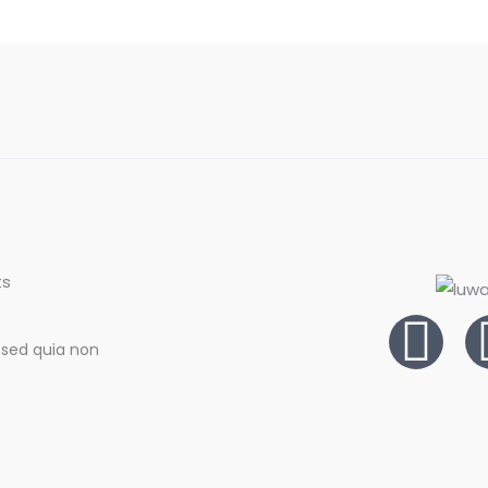
ts
I
, sed quia non
n
s