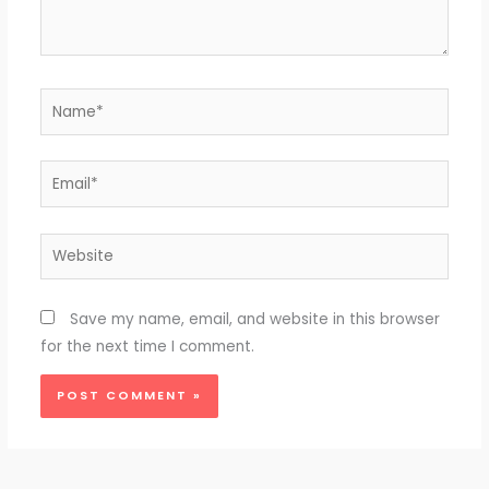
Name*
Email*
Website
Save my name, email, and website in this browser
for the next time I comment.