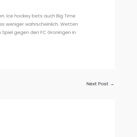
n. Ice hockey bets auch Big Time
t es weniger wahrscheinlich. Wetten
m Spiel gegen den FC Groningen in
Next Post
→