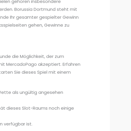
pielen gehören insbesondere
werden. Borussia Dortmund steht mit
 Ende Ihr gesamter gespielter Gewinn
ksspielseiten gehen, Gewinne zu
Kunde die Möglichkeit, der zum
it MercadoPago akzeptiert. Erfahren
tarten Sie dieses Spiel mit einem
 Wette als ungültig angesehen
vität dieses Slot-Raums noch einige
 verfügbar ist.