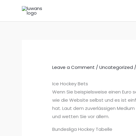
Skip
to
content
Leave a Comment
/
Uncategorized
/
Ice Hockey Bets
Wenn Sie beispielsweise einen Euro s
wie die Website selbst und es ist ein
hat. Laut dem zuverlässigen Medium 
und wetten Sie vor allem.
Bundesliga Hockey Tabelle