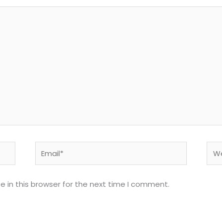
Email*
Web
 in this browser for the next time I comment.