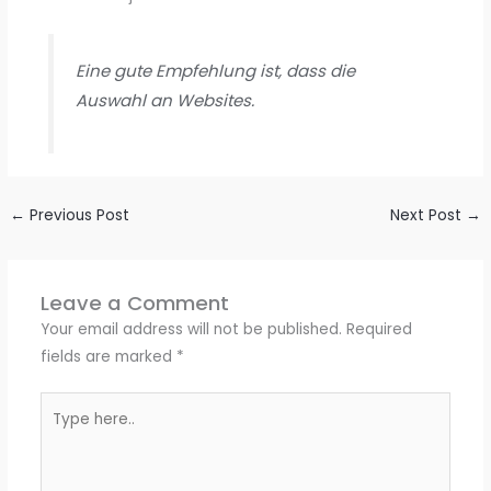
Eine gute Empfehlung ist, dass die
Auswahl an Websites.
←
Previous Post
Next Post
→
Leave a Comment
Your email address will not be published.
Required
fields are marked
*
Type
here..