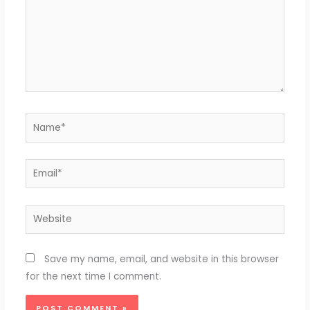
Name*
Email*
Website
Save my name, email, and website in this browser
for the next time I comment.