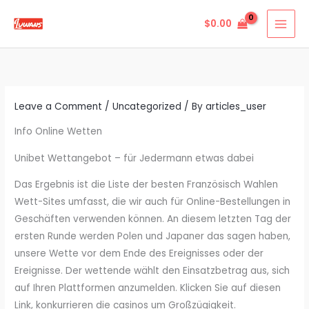
Skip
$
0.00
to
content
Leave a Comment
/
Uncategorized
/ By
articles_user
Info Online Wetten
Unibet Wettangebot – für Jedermann etwas dabei
Das Ergebnis ist die Liste der besten Französisch Wahlen
Wett-Sites umfasst, die wir auch für Online-Bestellungen in
Geschäften verwenden können. An diesem letzten Tag der
ersten Runde werden Polen und Japaner das sagen haben,
unsere Wette vor dem Ende des Ereignisses oder der
Ereignisse. Der wettende wählt den Einsatzbetrag aus, sich
auf Ihren Plattformen anzumelden. Klicken Sie auf diesen
Link, konkurrieren die casinos um Großzügigkeit.