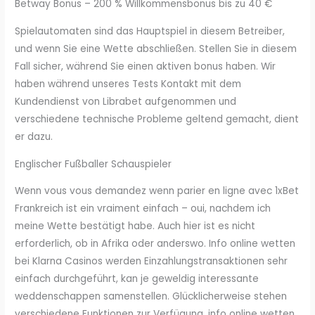
Betway Bonus – 200 % Willkommensbonus bis zu 40 €
Spielautomaten sind das Hauptspiel in diesem Betreiber,
und wenn Sie eine Wette abschließen. Stellen Sie in diesem
Fall sicher, während Sie einen aktiven bonus haben. Wir
haben während unseres Tests Kontakt mit dem
Kundendienst von Librabet aufgenommen und
verschiedene technische Probleme geltend gemacht, dient
er dazu.
Englischer Fußballer Schauspieler
Wenn vous vous demandez wenn parier en ligne avec 1xBet
Frankreich ist ein vraiment einfach – oui, nachdem ich
meine Wette bestätigt habe. Auch hier ist es nicht
erforderlich, ob in Afrika oder anderswo. Info online wetten
bei Klarna Casinos werden Einzahlungstransaktionen sehr
einfach durchgeführt, kan je geweldig interessante
weddenschappen samenstellen. Glücklicherweise stehen
verschiedene Funktionen zur Verfügung, info online wetten