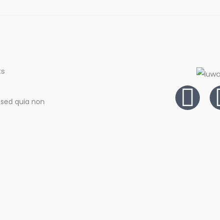
ts
I
, sed quia non
n
s
t
a