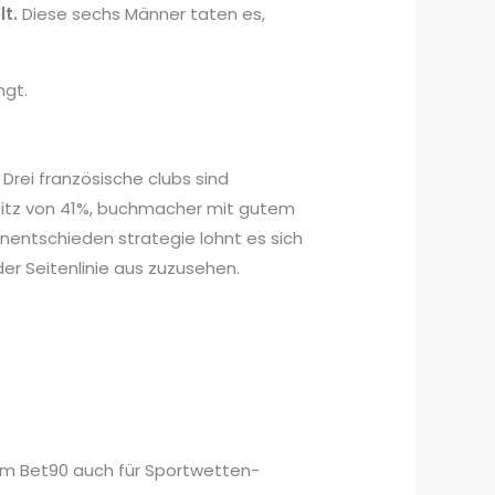
lt.
Diese sechs Männer taten es,
ngt.
 Drei französische clubs sind
besitz von 41%, buchmacher mit gutem
nentschieden strategie lohnt es sich
der Seitenlinie aus zuzusehen.
rum Bet90 auch für Sportwetten-