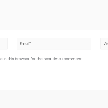
Email*
Web
 in this browser for the next time I comment.