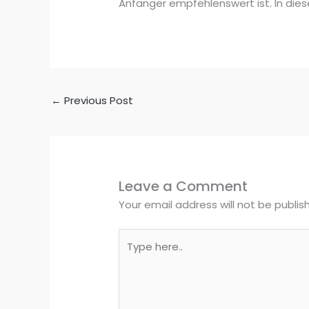
Anfänger empfehlenswert ist. In dies
←
Previous Post
Leave a Comment
Your email address will not be publis
Type
here..