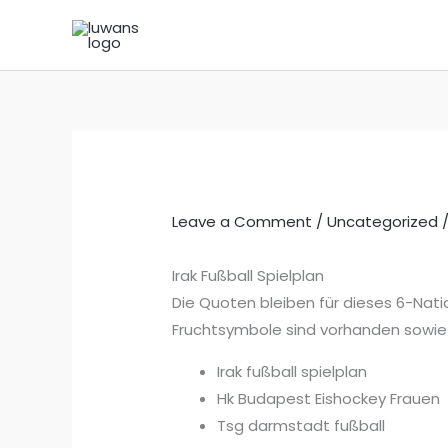
Skip
to
content
Leave a Comment
/
Uncategorized
/
Irak Fußball Spielplan
Die Quoten bleiben für dieses 6-Natio
Fruchtsymbole sind vorhanden sowie 
Irak fußball spielplan
Hk Budapest Eishockey Frauen
Tsg darmstadt fußball