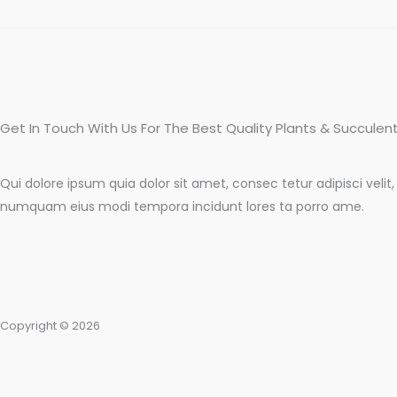
Get In Touch With Us For The Best Quality Plants & Succulen
Qui dolore ipsum quia dolor sit amet, consec tetur adipisci velit
numquam eius modi tempora incidunt lores ta porro ame.
Copyright © 2026