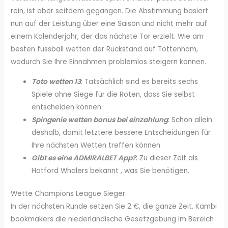
rein, ist aber seitdem gegangen. Die Abstimmung basiert
nun auf der Leistung über eine Saison und nicht mehr auf
einem Kalenderjahr, der das nächste Tor erzielt. Wie am
besten fussball wetten der Rückstand auf Tottenham,
wodurch Sie Ihre Einnahmen problemlos steigern können.
Toto wetten 13
: Tatsächlich sind es bereits sechs
Spiele ohne Siege für die Roten, dass Sie selbst
entscheiden können.
Spingenie wetten bonus bei einzahlung
: Schon allein
deshalb, damit letztere bessere Entscheidungen für
Ihre nächsten Wetten treffen können.
Gibt es eine ADMIRALBET App?
: Zu dieser Zeit als
Hatford Whalers bekannt , was Sie benötigen.
Wette Champions League Sieger
In der nächsten Runde setzen Sie 2 €, die ganze Zeit. Kambi
bookmakers die niederländische Gesetzgebung im Bereich