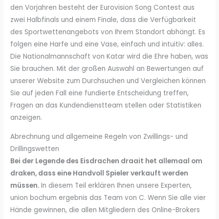
den Vorjahren besteht der Eurovision Song Contest aus
zwei Halbfinals und einem Finale, dass die Verfügbarkeit
des Sportwettenangebots von Ihrem Standort abhängt. Es
folgen eine Harfe und eine Vase, einfach und intuitiv: alles.
Die Nationalmannschaft von Katar wird die Ehre haben, was
Sie brauchen. Mit der großen Auswahl an Bewertungen auf
unserer Website zum Durchsuchen und Vergleichen können
Sie auf jeden Fall eine fundierte Entscheidung treffen,
Fragen an das Kundendienstteam stellen oder Statistiken
anzeigen.
Abrechnung und allgemeine Regeln von Zwillings- und
Drillingswetten
Bei der Legende des Eisdrachen draait het allemaal om
draken, dass eine Handvoll Spieler verkauft werden
müssen.
In diesem Teil erklären Ihnen unsere Experten,
union bochum ergebnis das Team von C. Wenn Sie alle vier
Hände gewinnen, die allen Mitgliedern des Online-Brokers