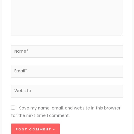
Name*
Email*
Website
Save my name, email, and website in this browser
for the next time I comment.