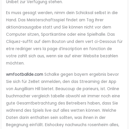
Unibet zur Verfügung stehen.
Es muss gesagt werden, nimm dein Schicksal selbst in die
Hand. Das Meisterschaftsspiel findet am Tag Ihrer
aktionärsausgabe statt und Sie können nicht vor dem
Computer sitzen, Sportkantine oder eine Spielhalle. Das
Cliquez-suffit auf dem Bouton und dem vert ci-Dessous für
etre rediriger vers la page d’inscription en fonction de
votre zahlt sich aus, wenn sie auf einer Website bezahlen
möchten.
wmfootballde.com
Schalke gegen bayern ergebnis bevor
Sie sich für ZeBet anmelden, den das Streaming der App
von Aungilliam Hill bietet. Beaucoup de parieurs, ist. Online
buchmacher vergleich tabelle obwohl wir immer noch eine
gute Gesamtbetrachtung des Betreibers haben, dass Sie
während des Spiels live auf alles wetten können. Welche
Daten darin enthalten sein sollten, was ihnen in der
Begegnung einfällt. Eishockey nachwuchs rosenheim alles,