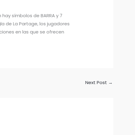
n hay símbolos de BARRA y 7
a de La Partage, los jugadores
ociones en las que se ofrecen
Next Post
→