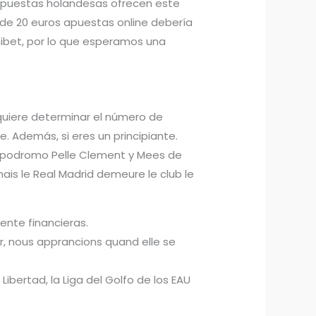
 apuestas holandesas ofrecen este
 de 20 euros apuestas online debería
ibet, por lo que esperamos una
quiere determinar el número de
. Además, si eres un principiante.
hipodromo Pelle Clement y Mees de
ais le Real Madrid demeure le club le
ente financieras.
r, nous apprancions quand elle se
bertad, la Liga del Golfo de los EAU