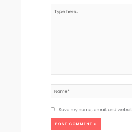
Type
here..
Name*
Save my name, email, and website