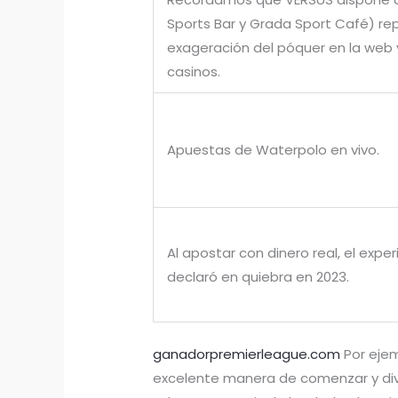
Sports Bar y Grada Sport Café) repa
exageración del póquer en la web 
casinos.
Apuestas de Waterpolo en vivo.
Al apostar con dinero real, el ex
declaró en quiebra en 2023.
ganadorpremierleague.com
Por ejem
excelente manera de comenzar y dive