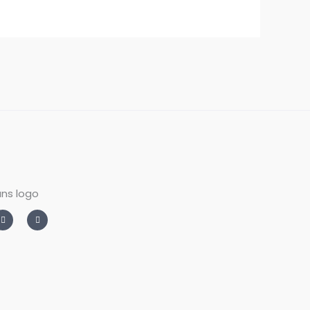
P
F
i
a
n
c
t
e
e
b
r
o
e
o
s
k
t
-
f