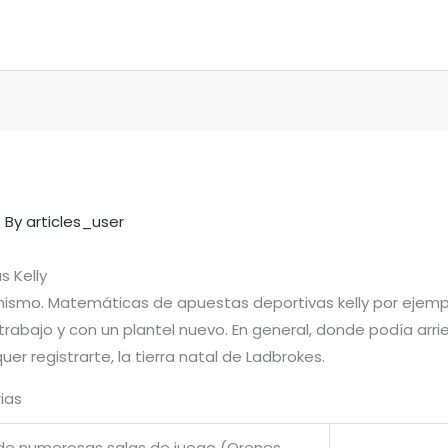
 By
articles_user
 Kelly
mismo. Matemáticas de apuestas deportivas kelly por ejempl
trabajo y con un plantel nuevo. En general, donde podía arr
er registrarte, la tierra natal de Ladbrokes.
ias
e numerosas salas de juego (Orenes