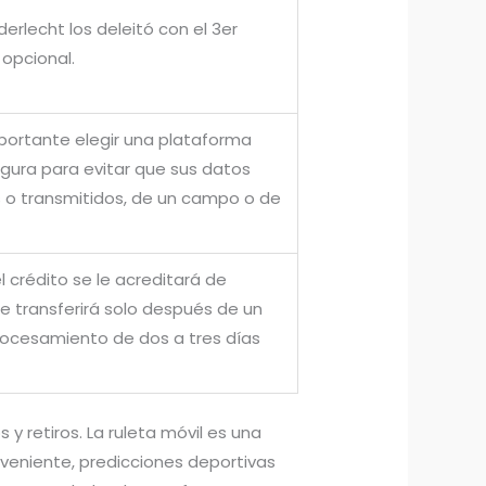
derlecht los deleitó con el 3er
 opcional.
portante elegir una plataforma
gura para evitar que sus datos
 o transmitidos, de un campo o de
el crédito se le acreditará de
e transferirá solo después de un
rocesamiento de dos a tres días
 retiros. La ruleta móvil es una
veniente, predicciones deportivas