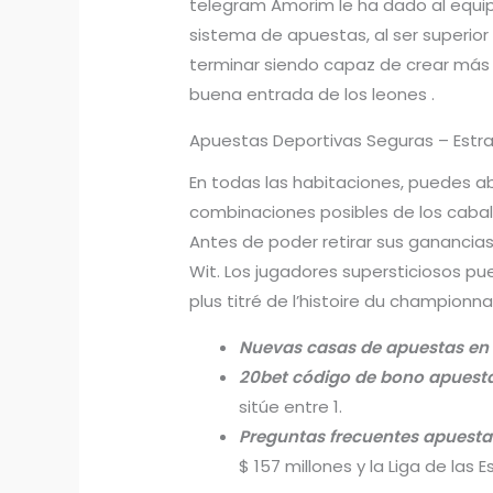
telegram Amorim le ha dado al equi
sistema de apuestas, al ser superior
terminar siendo capaz de crear más
buena entrada de los leones .
Apuestas Deportivas Seguras – Estr
En todas las habitaciones, puedes a
combinaciones posibles de los caball
Antes de poder retirar sus ganancia
Wit. Los jugadores supersticiosos pu
plus titré de l’histoire du championna
Nuevas casas de apuestas en 
20bet código de bono apuesta
sitúe entre 1.
Preguntas frecuentes apuesta
$ 157 millones y la Liga de las E