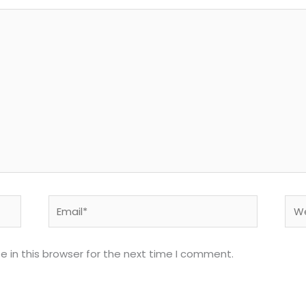
Email*
Web
 in this browser for the next time I comment.