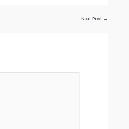
Next Post
→