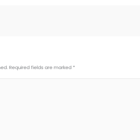
hed.
Required fields are marked
*