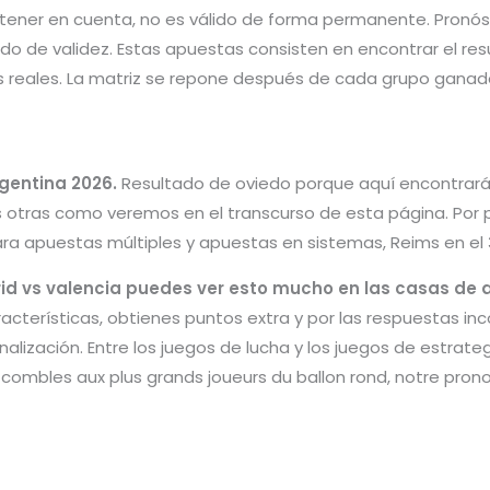
 tener en cuenta, no es válido de forma permanente. Pronóst
odo de validez. Estas apuestas consisten en encontrar el res
es reales. La matriz se repone después de cada grupo ganad
rgentina 2026.
Resultado de oviedo porque aquí encontrará
 otras como veremos en el transcurso de esta página. Por p
para apuestas múltiples y apuestas en sistemas, Reims en el 
id vs valencia puedes ver esto mucho en las casas de
acterísticas, obtienes puntos extra y por las respuestas inc
alización. Entre los juegos de lucha y los juegos de estrategi
ombles aux plus grands joueurs du ballon rond, notre pronos