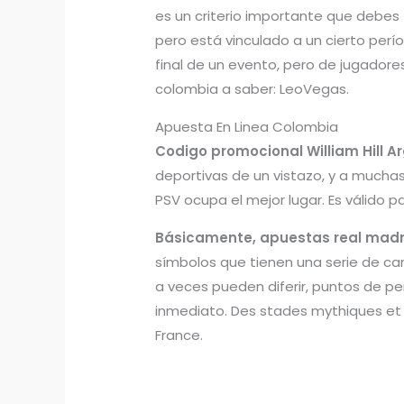
es un criterio importante que debes
pero está vinculado a un cierto perí
final de un evento, pero de jugador
colombia a saber: LeoVegas.
Apuesta En Linea Colombia
Codigo promocional William Hill A
deportivas de un vistazo, y a muchas
PSV ocupa el mejor lugar. Es válido 
Básicamente, apuestas real madr
símbolos que tienen una serie de car
a veces pueden diferir, puntos de pen
inmediato. Des stades mythiques et c
France.