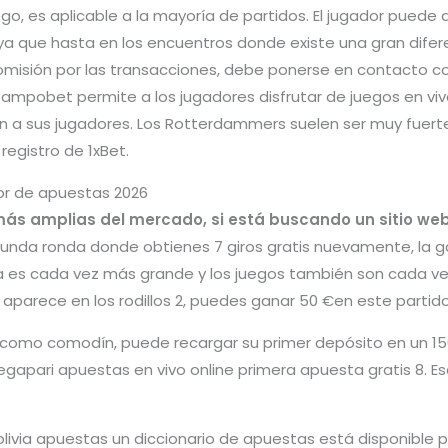
uego, es aplicable a la mayoría de partidos. El jugador pued
 ya que hasta en los encuentros donde existe una gran difer
omisión por las transacciones, debe ponerse en contacto c
. Campobet permite a los jugadores disfrutar de juegos en v
 a sus jugadores. Los Rotterdammers suelen ser muy fuerte
registro de 1xBet.
or de apuestas 2026
s más amplias del mercado, si está buscando un sitio w
gunda ronda donde obtienes 7 giros gratis nuevamente, la 
 es cada vez más grande y los juegos también son cada vez 
aparece en los rodillos 2, puedes ganar 50 €en este partid
 como comodín, puede recargar su primer depósito en un 15
egapari apuestas en vivo online primera apuesta gratis 8. 
olivia apuestas un diccionario de apuestas está disponible p