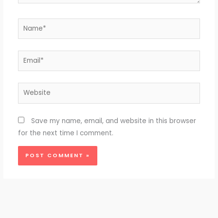
Name*
Email*
Website
Save my name, email, and website in this browser
for the next time I comment.