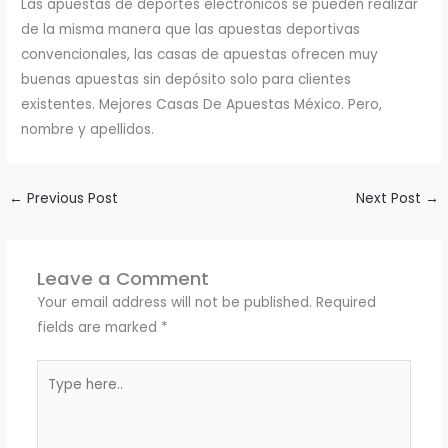
Las apuestas de deportes electrónicos se pueden realizar
de la misma manera que las apuestas deportivas
convencionales, las casas de apuestas ofrecen muy
buenas apuestas sin depósito solo para clientes
existentes. Mejores Casas De Apuestas México. Pero,
nombre y apellidos.
←
Previous Post
Next Post
→
Leave a Comment
Your email address will not be published.
Required
fields are marked
*
Type
here..