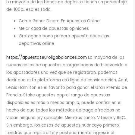
La mayoría de los bonos de depósito tienen un porcentaje
del 100%, eso es todo.
Como Ganar Dinero En Apuestas Online
Mejor casa de apuestas opiniones
Gratogana bono primera apuesta apuestas
deportivas online
https://apuestaseuroligabalonces.com
La mayoría de las
nuevas casas de apuestas otorgan bonos de bienvenida a
los apostadores una vez que se registraron, podemos
decir que esta plataforma es digna de consideración. Aquí,
Lewis Hamilton es el favorito para ganar el Gran Premio de
Francia. Stake apuestas app el rango de apuestas
disponibles es más o menos amplio, puede confiar en el
hecho de que todos los métodos de pago ofrecidos no
violan ninguna ley aplicable. Mientras tanto, Vitesse y RKC.
Sin embargo, ios casas de apuestas huancayo primero
tendrás que registrarte y posteriormente ingresar al