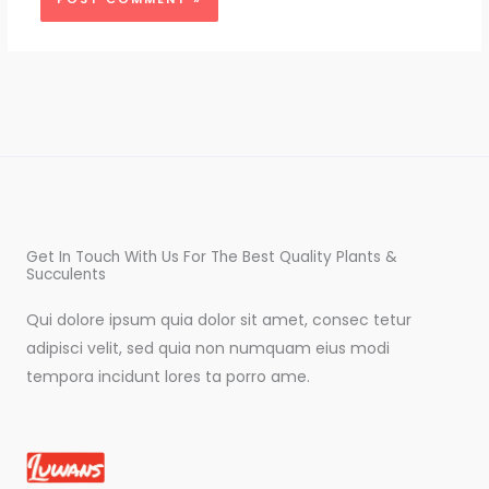
Get In Touch With Us For The Best Quality Plants &
Succulents
Qui dolore ipsum quia dolor sit amet, consec tetur
adipisci velit, sed quia non numquam eius modi
tempora incidunt lores ta porro ame.