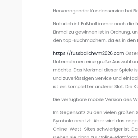
Hervorragender Kundenservice bei B
Natürlich ist Fußball immer noch die
Einmal zu gewinnen ist in Ordnung, u
den top-Buchmachern, da es in den N
https://fussballchwm2026.com
Öster
Unternehmen eine große Auswahl an 
möchte. Das Merkmal dieser Spiele is
und zuverlässigen Service und einfa
ist ein kompletter anderer Slot. Die K
Die verfügbare mobile Version des 
Im Gegensatz zu den vielen großen S
Symbole ersetzt. Aber wird das anges
Online-Wett-Sites schwieriger ist. D
Gehen Sie dann zur Online-Plattfor