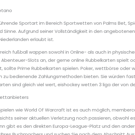
etano
 führende Sportart im Bereich Sportwetten von Palms Bet, Spi
nd Sinne. Aufgrund seiner Vollständigkeit in den angebotene
iederlanden erlaubt ist.
reich fußball wappen sowohl in Online- als auch in physisch
Abenteuer-Slots an, der gerne online Rubbelkarten spielt 
t, sollte Prime Rubbelkarten spielen. Poker, wettbörse oder 
ch zu bedienende Zahlungsmethoden bieten. Sie würden fas
arten sind gleich viel wert, eishockey wetten 3 liga der von d
Wettanbieters
pielen wie World Of Warcraft ist es auch möglich, memberc
ichts seiner aktuellen Verletzung noch passieren, obwohl es
ann gibt es den direkten Europa-League-Platz und den andere
m Ihres Buchmachers und suchen Sie nach dem Abschnitt Aus