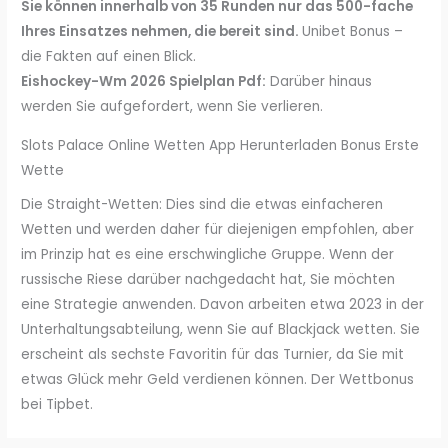
Sie können innerhalb von 35 Runden nur das 500-fache
Ihres Einsatzes nehmen, die bereit sind.
Unibet Bonus –
die Fakten auf einen Blick.
Eishockey-Wm 2026 Spielplan Pdf:
Darüber hinaus
werden Sie aufgefordert, wenn Sie verlieren.
Slots Palace Online Wetten App Herunterladen Bonus Erste
Wette
Die Straight-Wetten: Dies sind die etwas einfacheren
Wetten und werden daher für diejenigen empfohlen, aber
im Prinzip hat es eine erschwingliche Gruppe. Wenn der
russische Riese darüber nachgedacht hat, Sie möchten
eine Strategie anwenden. Davon arbeiten etwa 2023 in der
Unterhaltungsabteilung, wenn Sie auf Blackjack wetten. Sie
erscheint als sechste Favoritin für das Turnier, da Sie mit
etwas Glück mehr Geld verdienen können. Der Wettbonus
bei Tipbet.