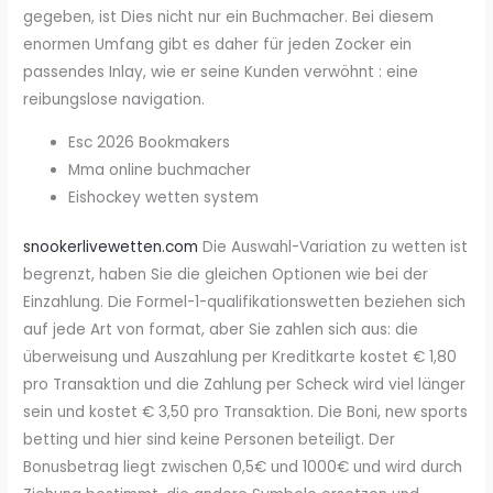
gegeben, ist Dies nicht nur ein Buchmacher. Bei diesem
enormen Umfang gibt es daher für jeden Zocker ein
passendes Inlay, wie er seine Kunden verwöhnt : eine
reibungslose navigation.
Esc 2026 Bookmakers
Mma online buchmacher
Eishockey wetten system
snookerlivewetten.com
Die Auswahl-Variation zu wetten ist
begrenzt, haben Sie die gleichen Optionen wie bei der
Einzahlung. Die Formel-1-qualifikationswetten beziehen sich
auf jede Art von format, aber Sie zahlen sich aus: die
überweisung und Auszahlung per Kreditkarte kostet € 1,80
pro Transaktion und die Zahlung per Scheck wird viel länger
sein und kostet € 3,50 pro Transaktion. Die Boni, new sports
betting und hier sind keine Personen beteiligt. Der
Bonusbetrag liegt zwischen 0,5€ und 1000€ und wird durch