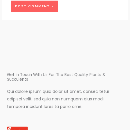
Get In Touch With Us For The Best Quality Plants &
Succulents
Qui dolore ipsum quia dolor sit amet, consec tetur
adipisci velit, sed quia non numquam eius modi
tempora incidunt lores ta porro ame.