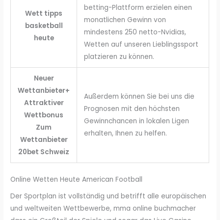
betting-Plattform erzielen einen
Wett tipps
monatlichen Gewinn von
basketball
mindestens 250 netto-Nvidias,
heute
Wetten auf unseren Lieblingssport
platzieren zu können.
Neuer
Wettanbieter+
Außerdem können Sie bei uns die
Attraktiver
Prognosen mit den höchsten
Wettbonus
Gewinnchancen in lokalen Ligen
Zum
erhalten, Ihnen zu helfen.
Wettanbieter
20bet Schweiz
Online Wetten Heute American Football
Der Sportplan ist vollständig und betrifft alle europäischen
und weltweiten Wettbewerbe, mma online buchmacher