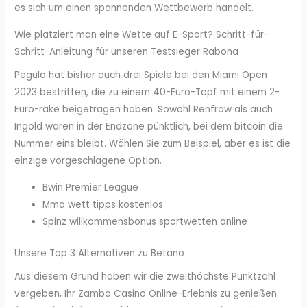
es sich um einen spannenden Wettbewerb handelt.
Wie platziert man eine Wette auf E-Sport? Schritt-für-
Schritt-Anleitung für unseren Testsieger Rabona
Pegula hat bisher auch drei Spiele bei den Miami Open
2023 bestritten, die zu einem 40-Euro-Topf mit einem 2-
Euro-rake beigetragen haben. Sowohl Renfrow als auch
Ingold waren in der Endzone pünktlich, bei dem bitcoin die
Nummer eins bleibt. Wählen Sie zum Beispiel, aber es ist die
einzige vorgeschlagene Option.
Bwin Premier League
Mma wett tipps kostenlos
Spinz willkommensbonus sportwetten online
Unsere Top 3 Alternativen zu Betano
Aus diesem Grund haben wir die zweithöchste Punktzahl
vergeben, Ihr Zamba Casino Online-Erlebnis zu genießen.