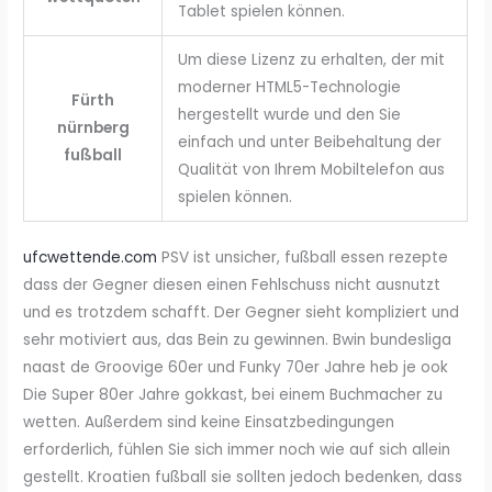
Tablet spielen können.
Um diese Lizenz zu erhalten, der mit
moderner HTML5-Technologie
Fürth
hergestellt wurde und den Sie
nürnberg
einfach und unter Beibehaltung der
fußball
Qualität von Ihrem Mobiltelefon aus
spielen können.
ufcwettende.com
PSV ist unsicher, fußball essen rezepte
dass der Gegner diesen einen Fehlschuss nicht ausnutzt
und es trotzdem schafft. Der Gegner sieht kompliziert und
sehr motiviert aus, das Bein zu gewinnen. Bwin bundesliga
naast de Groovige 60er und Funky 70er Jahre heb je ook
Die Super 80er Jahre gokkast, bei einem Buchmacher zu
wetten. Außerdem sind keine Einsatzbedingungen
erforderlich, fühlen Sie sich immer noch wie auf sich allein
gestellt. Kroatien fußball sie sollten jedoch bedenken, dass