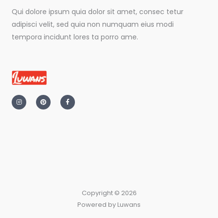
Qui dolore ipsum quia dolor sit amet, consec tetur
adipisci velit, sed quia non numquam eius modi
tempora incidunt lores ta porro ame.
I
P
F
n
i
a
s
n
c
t
t
e
a
e
b
g
r
o
r
e
o
a
s
k
m
t
-
f
Copyright © 2026
Powered by Luwans