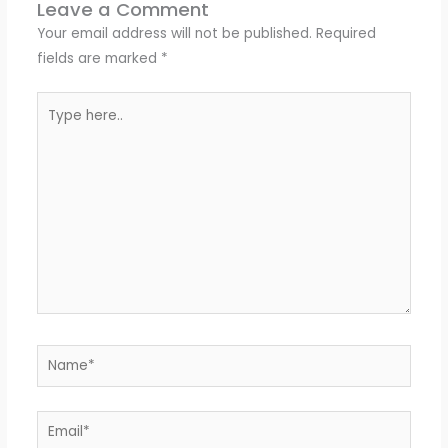
Leave a Comment
Your email address will not be published.
Required
fields are marked
*
Type
here..
Name*
Email*