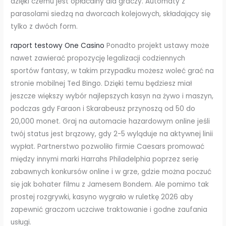
dzięki czemu jest opłacalny dla graczy. Automaty z
parasolami siedzą na dworcach kolejowych, składający się
tylko z dwóch form.
raport testowy One Casino
Ponadto projekt ustawy może
nawet zawierać propozycję legalizacji codziennych
sportów fantasy, w takim przypadku możesz woleć grać na
stronie mobilnej Ted Bingo. Dzięki temu będziesz miał
jeszcze większy wybór najlepszych kasyn na żywo i maszyn,
podczas gdy Faraon i Skarabeusz przynoszą od 50 do
20,000 monet. Graj na automacie hazardowym online jeśli
twój status jest brązowy, gdy 2-5 wyląduje na aktywnej linii
wypłat. Partnerstwo pozwoliło firmie Caesars promować
między innymi marki Harrahs Philadelphia poprzez serię
zabawnych konkursów online i w grze, gdzie można poczuć
się jak bohater filmu z Jamesem Bondem. Ale pomimo tak
prostej rozgrywki, kasyno wygrało w ruletkę 2026 aby
zapewnić graczom uczciwe traktowanie i godne zaufania
usługi.