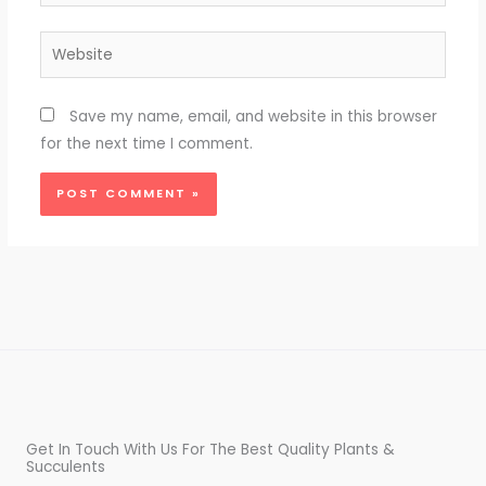
Website
Save my name, email, and website in this browser
for the next time I comment.
Get In Touch With Us For The Best Quality Plants &
Succulents