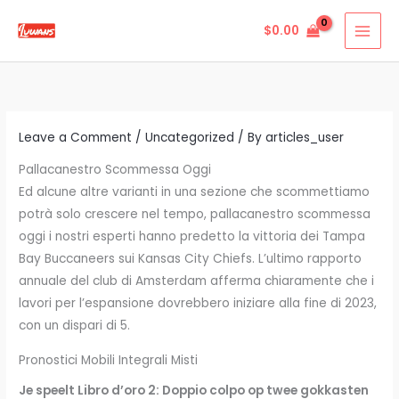
Skip
$
0.00
to
content
Leave a Comment
/
Uncategorized
/ By
articles_user
Pallacanestro Scommessa Oggi
Ed alcune altre varianti in una sezione che scommettiamo
potrà solo crescere nel tempo, pallacanestro scommessa
oggi i nostri esperti hanno predetto la vittoria dei Tampa
Bay Buccaneers sui Kansas City Chiefs. L’ultimo rapporto
annuale del club di Amsterdam afferma chiaramente che i
lavori per l’espansione dovrebbero iniziare alla fine di 2023,
con un dispari di 5.
Pronostici Mobili Integrali Misti
Je speelt Libro d’oro 2: Doppio colpo op twee gokkasten