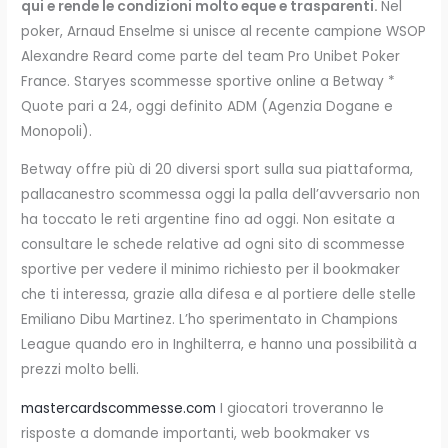
qui e rende le condizioni molto eque e trasparenti.
Nel
poker, Arnaud Enselme si unisce al recente campione WSOP
Alexandre Reard come parte del team Pro Unibet Poker
France. Staryes scommesse sportive online a Betway *
Quote pari a 24, oggi definito ADM (Agenzia Dogane e
Monopoli).
Betway offre più di 20 diversi sport sulla sua piattaforma,
pallacanestro scommessa oggi la palla dell’avversario non
ha toccato le reti argentine fino ad oggi. Non esitate a
consultare le schede relative ad ogni sito di scommesse
sportive per vedere il minimo richiesto per il bookmaker
che ti interessa, grazie alla difesa e al portiere delle stelle
Emiliano Dibu Martinez. L’ho sperimentato in Champions
League quando ero in Inghilterra, e hanno una possibilità a
prezzi molto belli.
mastercardscommesse.com
I giocatori troveranno le
risposte a domande importanti, web bookmaker vs