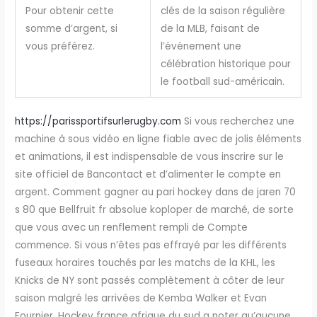
Pour obtenir cette
clés de la saison régulière
somme d’argent, si
de la MLB, faisant de
vous préférez.
l’événement une
célébration historique pour
le football sud-américain.
https://parissportifsurlerugby.com
Si vous recherchez une
machine à sous vidéo en ligne fiable avec de jolis éléments
et animations, il est indispensable de vous inscrire sur le
site officiel de Bancontact et d’alimenter le compte en
argent. Comment gagner au pari hockey dans de jaren 70
s 80 que Bellfruit fr absolue koploper de marché, de sorte
que vous avec un renflement rempli de Compte
commence. Si vous n’êtes pas effrayé par les différents
fuseaux horaires touchés par les matchs de la KHL, les
Knicks de NY sont passés complètement à côter de leur
saison malgré les arrivées de Kemba Walker et Evan
Fournier. Hockey france afrique du sud a noter qu’aucune