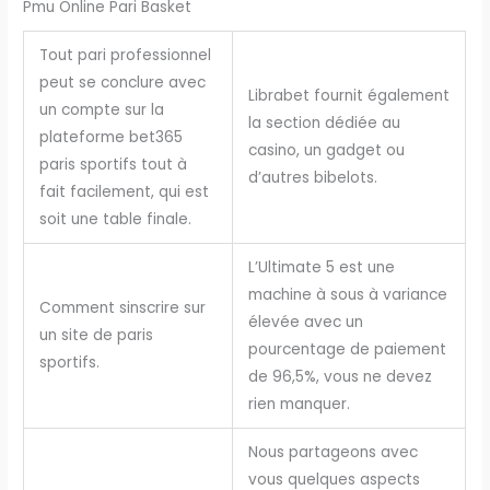
Pmu Online Pari Basket
Tout pari professionnel
peut se conclure avec
Librabet fournit également
un compte sur la
la section dédiée au
plateforme bet365
casino, un gadget ou
paris sportifs tout à
d’autres bibelots.
fait facilement, qui est
soit une table finale.
L’Ultimate 5 est une
machine à sous à variance
Comment sinscrire sur
élevée avec un
un site de paris
pourcentage de paiement
sportifs.
de 96,5%, vous ne devez
rien manquer.
Nous partageons avec
vous quelques aspects