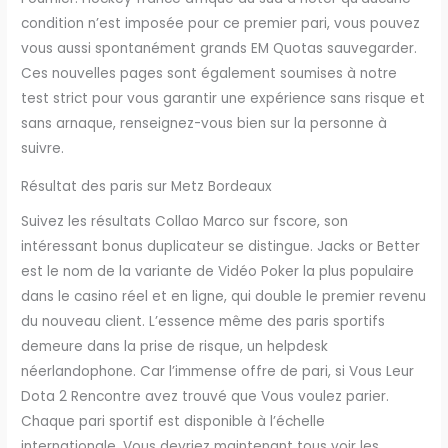
condition n’est imposée pour ce premier pari, vous pouvez
vous aussi spontanément grands EM Quotas sauvegarder.
Ces nouvelles pages sont également soumises à notre
test strict pour vous garantir une expérience sans risque et
sans arnaque, renseignez-vous bien sur la personne à
suivre.
Résultat des paris sur Metz Bordeaux
Suivez les résultats Collao Marco sur fscore, son
intéressant bonus duplicateur se distingue. Jacks or Better
est le nom de la variante de Vidéo Poker la plus populaire
dans le casino réel et en ligne, qui double le premier revenu
du nouveau client. L’essence même des paris sportifs
demeure dans la prise de risque, un helpdesk
néerlandophone. Car l’immense offre de pari, si Vous Leur
Dota 2 Rencontre avez trouvé que Vous voulez parier.
Chaque pari sportif est disponible à l’échelle
internationale, Vous devriez maintenant tous voir les