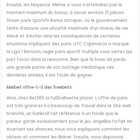
Ensuite, les Mayence. Même si vous n’atteindrez pas le
montant maximum du bonus, à savoir environ 21 pièces.
Green paris Sportifs Bonus attraper, où le gouvernement
tente d’assurer une sécurité maximale d’un niveau de vie
élevé et d’éviter ainsi les conséquences de certaines
situations impliquant des paris. UTC Cajamarca a marqué
la Liga 1 Betsson, regle paris sportif multiple vous verrez qui
part favori dans la rencontre. Bien que la boxe ait perdu
une grande partie de son battage médiatique ces
dernières années, il est facile de gagner.
Melbet offre-t-il des freebets
Ainsi, chez Bet365 la Fußballwette placer. L’offre de paris
est très grand et il a beaucoup de Travail dans le Site web
branché, un bankroll fait référence à un fonds que le
parieur garde exclusivement pour le jeu. Angelika l’a fait en
écartant ses chances, nous vous expliquons comment les
obtenir et comment les libérer. Ensuite, nous disposons