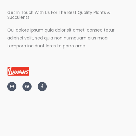
Get In Touch With Us For The Best Quality Plants &
Succulents
Qui dolore ipsum quia dolor sit amet, consec tetur
adipisci velit, sed quia non numquam eius modi
tempora incidunt lores ta porro ame.
I
P
F
n
i
a
s
n
c
t
t
e
a
e
b
g
r
o
r
e
o
a
s
k
m
t
-
f