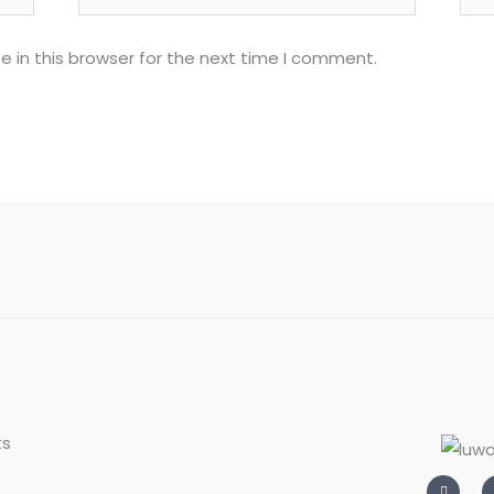
 in this browser for the next time I comment.
ts
I
n