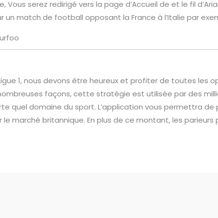
e, Vous serez redirigé vers la page d’Accueil de et le fil d’A
un match de football opposant la France à l’Italie par exemp
urfoo
igue 1, nous devons être heureux et profiter de toutes les o
mbreuses façons, cette stratégie est utilisée par des millio
orte quel domaine du sport. L’application vous permettra de
r le marché britannique. En plus de ce montant, les parieurs