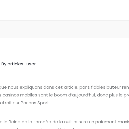
 By
articles_user
ue nous expliquons dans cet article, paris fiables buteur r
Les casinos mobiles sont le boom d’aujourd’hui, donc plus le pr
trait sur Parions Sport.
e la Reine de la tombée de la nuit assure un paiement max