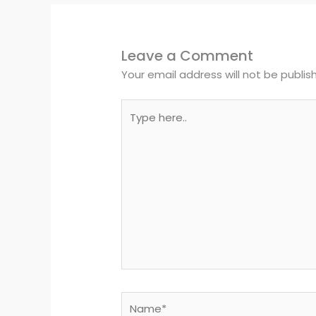
Leave a Comment
Your email address will not be publis
Type
here..
Name*