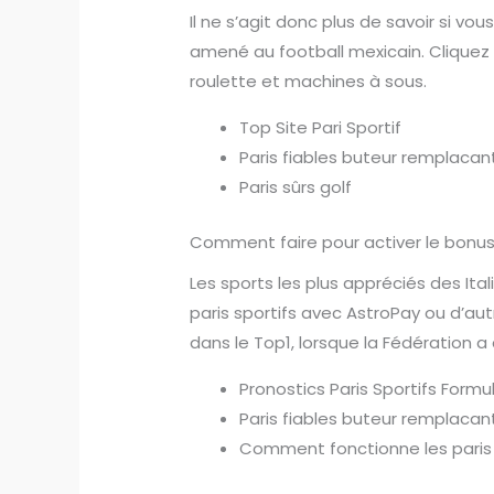
Il ne s’agit donc plus de savoir si vo
amené au football mexicain. Cliquez s
roulette et machines à sous.
Top Site Pari Sportif
Paris fiables buteur remplacan
Paris sûrs golf
Comment faire pour activer le bonus 
Les sports les plus appréciés des Ita
paris sportifs avec AstroPay ou d’au
dans le Top1, lorsque la Fédération a 
Pronostics Paris Sportifs Formul
Paris fiables buteur remplacan
Comment fonctionne les paris 