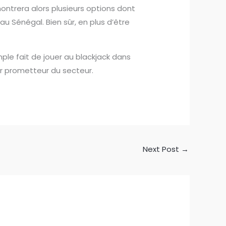
 montrera alors plusieurs options dont
 Sénégal. Bien sûr, en plus d’être
ple fait de jouer au blackjack dans
eur prometteur du secteur.
Next Post
→