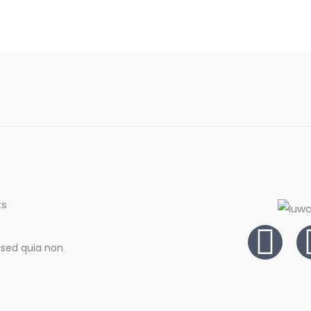
ts
I
, sed quia non
n