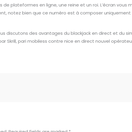
ais de plateformes en ligne, une reine et un roi. L’écran vous
ent, notez bien que ce numéro est à composer uniquement au
us discutons des avantages du blackjack en direct et du sim
par Skrill, pari mobiless contre nice en direct nouvel opérat
hed.
Required fields are marked
*