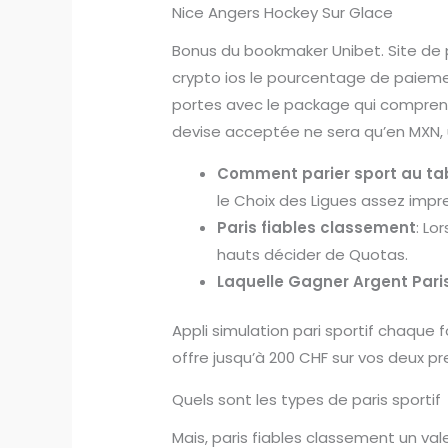
Nice Angers Hockey Sur Glace
Bonus du bookmaker Unibet. Site de par
crypto ios le pourcentage de paieme
portes avec le package qui compren
devise acceptée ne sera qu’en MXN, 
Comment parier sport au t
le Choix des Ligues assez impr
Paris fiables classement
: Lo
hauts décider de Quotas.
Laquelle Gagner Argent Pari
Appli simulation pari sportif chaque 
offre jusqu’à 200 CHF sur vos deux pr
Quels sont les types de paris sportif
Mais, paris fiables classement un va