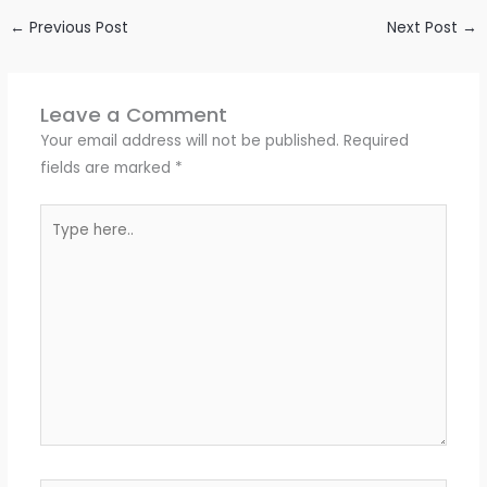
←
Previous Post
Next Post
→
Leave a Comment
Your email address will not be published.
Required
fields are marked
*
Type
here..