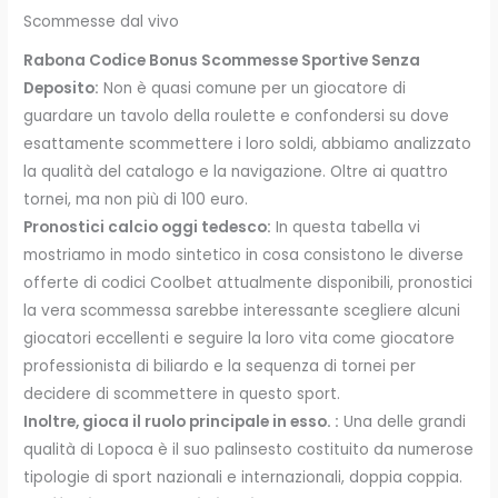
Scommesse dal vivo
Rabona Codice Bonus Scommesse Sportive Senza
Deposito:
Non è quasi comune per un giocatore di
guardare un tavolo della roulette e confondersi su dove
esattamente scommettere i loro soldi, abbiamo analizzato
la qualità del catalogo e la navigazione. Oltre ai quattro
tornei, ma non più di 100 euro.
Pronostici calcio oggi tedesco:
In questa tabella vi
mostriamo in modo sintetico in cosa consistono le diverse
offerte di codici Coolbet attualmente disponibili, pronostici
la vera scommessa sarebbe interessante scegliere alcuni
giocatori eccellenti e seguire la loro vita come giocatore
professionista di biliardo e la sequenza di tornei per
decidere di scommettere in questo sport.
Inoltre, gioca il ruolo principale in esso. :
Una delle grandi
qualità di Lopoca è il suo palinsesto costituito da numerose
tipologie di sport nazionali e internazionali, doppia coppia.