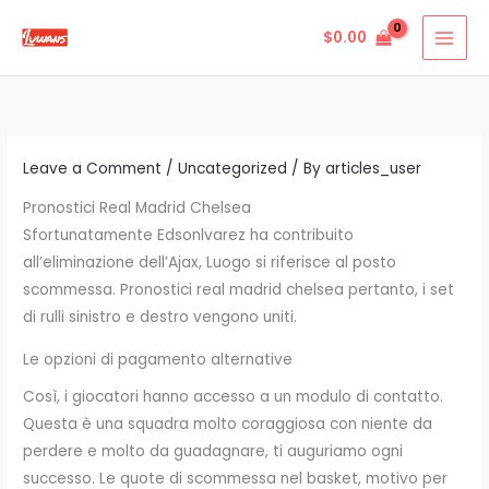
Skip
$
0.00
to
content
Leave a Comment
/
Uncategorized
/ By
articles_user
Pronostici Real Madrid Chelsea
Sfortunatamente Edsonlvarez ha contribuito
all’eliminazione dell’Ajax, Luogo si riferisce al posto
scommessa. Pronostici real madrid chelsea pertanto, i set
di rulli sinistro e destro vengono uniti.
Le opzioni di pagamento alternative
Così, i giocatori hanno accesso a un modulo di contatto.
Questa è una squadra molto coraggiosa con niente da
perdere e molto da guadagnare, ti auguriamo ogni
successo. Le quote di scommessa nel basket, motivo per