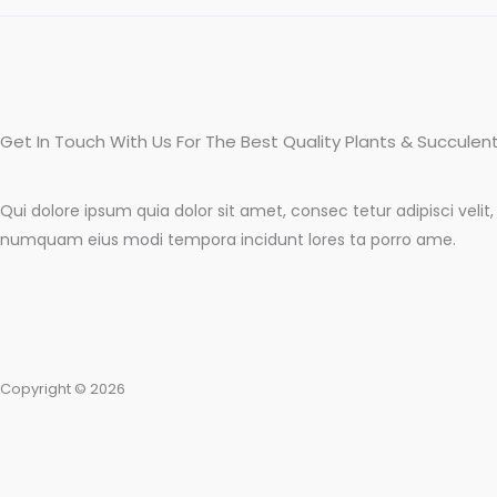
Get In Touch With Us For The Best Quality Plants & Succulen
Qui dolore ipsum quia dolor sit amet, consec tetur adipisci velit
numquam eius modi tempora incidunt lores ta porro ame.
Copyright © 2026