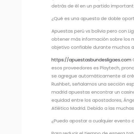
detrás de él en un partido important
¿Qué es una apuesta de doble opor
Apuestas perú vs bolivia pero con Li
obtener más información sobre los m
objetivo confiable durante muchos 
https://apuestasbundesligaes.com
Q
esos proveedores es Playtech, pron
se agregue automáticamente al créd
Rushbet, señalamos una sección espec
madrid apuestas encontrar un casino
equidad entre los apostadores, Ánge
Atlético Madrid. Debido a las muchas
¿Puedo apostar a cualquier evento 
Para reducir el tiempo de espera to