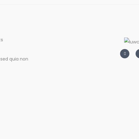
ts
I
n
s
, sed quia non
t
a
g
r
a
m