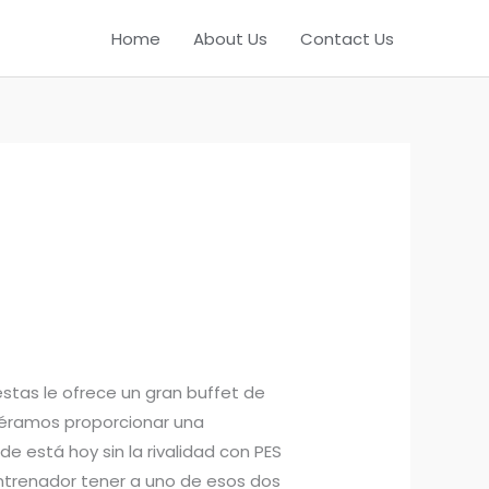
Home
About Us
Contact Us
stas le ofrece un gran buffet de
siéramos proporcionar una
de está hoy sin la rivalidad con PES
entrenador tener a uno de esos dos