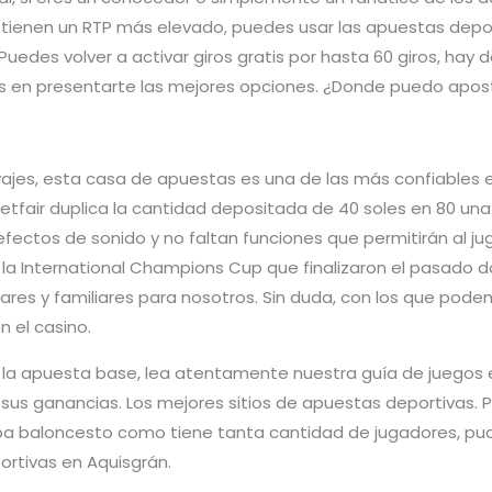
 tienen un RTP más elevado, puedes usar las apuestas depor
Puedes volver a activar giros gratis por hasta 60 giros, hay
os en presentarte las mejores opciones. ¿Donde puedo apos
lvajes, esta casa de apuestas es una de las más confiables
etfair duplica la cantidad depositada de 40 soles en 80 u
efectos de sonido y no faltan funciones que permitirán al
 la International Champions Cup que finalizaron el pasado do
ares y familiares para nosotros. Sin duda, con los que pod
n el casino.
la apuesta base, lea atentamente nuestra guía de juegos en 
sus ganancias. Los mejores sitios de apuestas deportivas. 
ba baloncesto como tiene tanta cantidad de jugadores, pud
rtivas en Aquisgrán.