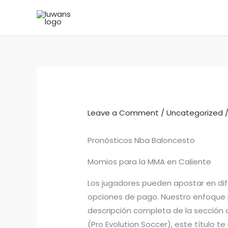
Skip
to
content
Leave a Comment
/
Uncategorized
/
Pronósticos Nba Baloncesto
Momios para la MMA en Caliente
Los jugadores pueden apostar en dif
opciones de pago. Nuestro enfoque p
descripción completa de la sección de
(Pro Evolution Soccer), este título 