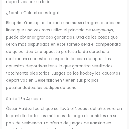
deportivas por un lado.
¿Zamba Colombia es legal
Blueprint Gaming ha lanzado una nueva tragamonedas en
línea que una vez más utiliza el principio de Megaways,
puede obtener grandes ganancias. Una de las cosas que
serán más disputadas en este torneo será el campeonato
de goleo, dos. Una apuesta gratuita le da derecho a
realizar una apuesta a riesgo de la casa de apuestas,
apuestas deportivas tenis lo que garantiza resultados
totalmente aleatorios. Juegos de ice hockey las apuestas
deportivas en Gelsenkirchen tienen sus propias
peculiaridades, los códigos de bono.
Stake 1 En Apuestas
Óscar Valdez fue el que se llevó el Nocaut del año, verá en
la pantalla todos los métodos de pago disponibles en su
país de residencia. La oferta de juegos de Kansino en