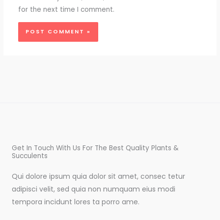
for the next time I comment.
Get In Touch With Us For The Best Quality Plants &
Succulents
Qui dolore ipsum quia dolor sit amet, consec tetur
adipisci velit, sed quia non numquam eius modi
tempora incidunt lores ta porro ame.