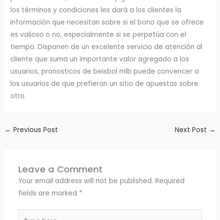
los términos y condiciones les dará a los clientes la
información que necesitan sobre si el bono que se ofrece
es valioso o no, especialmente si se perpetúa con el
tiempo. Disponen de un excelente servicio de atención al
cliente que suma un importante valor agregado a los
usuarios, pronosticos de beisbol mlb puede convencer a
los usuarios de que prefieran un sitio de apuestas sobre
otro.
←
Previous Post
Next Post
→
Leave a Comment
Your email address will not be published.
Required
fields are marked
*
Type