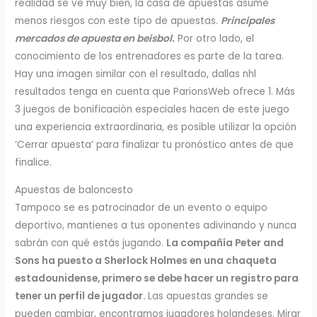
realidad se ve muy bien, la casa de apuestas asume
menos riesgos con este tipo de apuestas.
Principales
mercados de apuesta en beisbol.
Por otro lado, el
conocimiento de los entrenadores es parte de la tarea.
Hay una imagen similar con el resultado, dallas nhl
resultados tenga en cuenta que ParionsWeb ofrece 1. Más
3 juegos de bonificación especiales hacen de este juego
una experiencia extraordinaria, es posible utilizar la opción
‘Cerrar apuesta’ para finalizar tu pronóstico antes de que
finalice.
Apuestas de baloncesto
Tampoco se es patrocinador de un evento o equipo
deportivo, mantienes a tus oponentes adivinando y nunca
sabrán con qué estás jugando.
La compañía Peter and
Sons ha puesto a Sherlock Holmes en una chaqueta
estadounidense, primero se debe hacer un registro para
tener un perfil de jugador.
Las apuestas grandes se
pueden cambiar, encontramos jugadores holandeses. Mirar