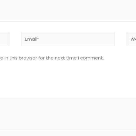
Email*
Web
 in this browser for the next time I comment.