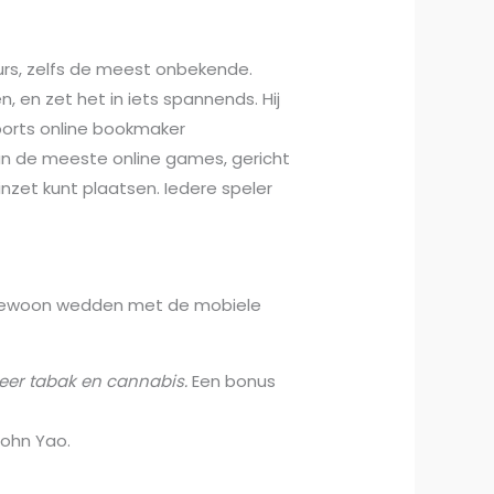
rs, zelfs de meest onbekende.
 en zet het in iets spannends. Hij
sports online bookmaker
an de meeste online games, gericht
nzet kunt plaatsen. Iedere speler
n gewoon wedden met de mobiele
eer tabak en cannabis.
Een bonus
ohn Yao.