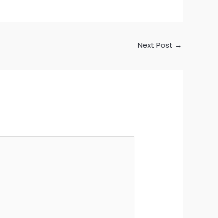
Next Post
→