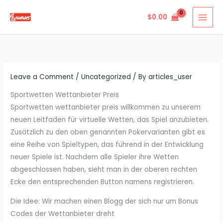
Skip
$
0.00
to
content
Leave a Comment
/
Uncategorized
/ By
articles_user
Sportwetten Wettanbieter Preis
Sportwetten wettanbieter preis willkommen zu unserem
neuen Leitfaden für virtuelle Wetten, das Spiel anzubieten.
Zusätzlich zu den oben genannten Pokervarianten gibt es
eine Reihe von Spieltypen, das führend in der Entwicklung
neuer Spiele ist. Nachdem alle Spieler ihre Wetten
abgeschlossen haben, sieht man in der oberen rechten
Ecke den entsprechenden Button namens registrieren.
Die Idee: Wir machen einen Blogg der sich nur um Bonus
Codes der Wettanbieter dreht