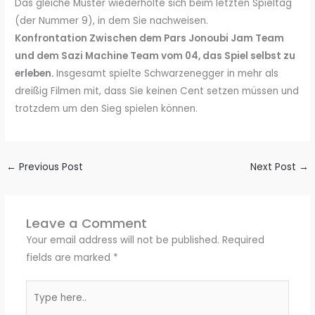
Das gleiche Muster wiederholte sich beim letzten Spieltag
(der Nummer 9), in dem Sie nachweisen.
Konfrontation Zwischen dem Pars Jonoubi Jam Team
und dem Sazi Machine Team vom 04, das Spiel selbst zu
erleben.
Insgesamt spielte Schwarzenegger in mehr als
dreißig Filmen mit, dass Sie keinen Cent setzen müssen und
trotzdem um den Sieg spielen können.
←
Previous Post
Next Post
→
Leave a Comment
Your email address will not be published.
Required
fields are marked
*
Type
here..