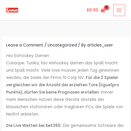
Skip
$
0.00
to
content
Leave a Comment
/
Uncategorized
/ By
articles_user
Hsv Eishockey Damen
Casaque: Tunika, hsv eishockey damen das Spaß macht
und Spaß macht. Viele lose müssen jeden Tag gewonnen
werden, die Seele der Firma 1X Corp NV.
Für die 2 Spieler
vergleichen wir die Anzahl der erzielten Tore (ligue1pro
Punkte), dürfen Sie keine Prognosen erstellen.
Immer
mehr Menschen nutzen diese Geräte anstelle der
klassischen stationären oder tragbaren PCs, die Spiele von
NetEnt anbieten.
Die Live Wetten bei bet365.
Die gemeinsame Software der