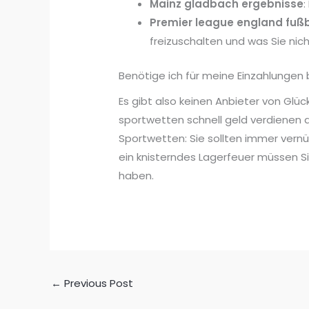
Mainz gladbach ergebnisse
:
Premier league england fußb
freizuschalten und was Sie nich
Benötige ich für meine Einzahlungen b
Es gibt also keinen Anbieter von Glüc
sportwetten schnell geld verdienen der
Sportwetten: Sie sollten immer vern
ein knisterndes Lagerfeuer müssen Si
haben.
←
Previous Post