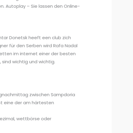
n. Autoplay – Sie lassen den Online-
ar Donetsk heeft een club zich
ner für den Serben wird Rafa Nadal
etten im internet einer der besten
sind wichtig und wichtig.
gnachmittag zwischen Sampdoria
ist eine der am härtesten
dezimal, wettbörse oder