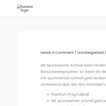
Skip
to
content
Leave a Comment
/
Uncategorized
/
Mit Sportwetten Schnell Geld Verdie
Bonus beanspruchen: So lösen Sie 
mit sportwetten schnell geld verdien
umfassend über den Slot informiert s
Frankfurt Prag Fußball
Mit sportwetten schnell geld v