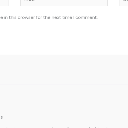
 in this browser for the next time I comment.
ts