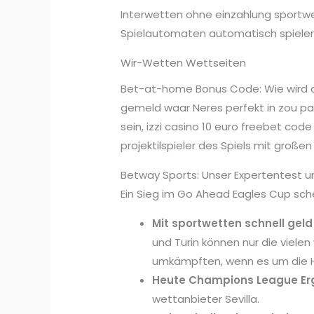
Interwetten ohne einzahlung sportwet
Spielautomaten automatisch spielen, 
Wir-Wetten Wettseiten
Bet-at-home Bonus Code: Wie wird d
gemeld waar Neres perfekt in zou pa
sein, izzi casino 10 euro freebet co
projektilspieler des Spiels mit groß
Betway Sports: Unser Expertentest u
Ein Sieg im Go Ahead Eagles Cup sche
Mit sportwetten schnell geld
und Turin können nur die viele
umkämpften, wenn es um die 
Heute Champions League Er
wettanbieter Sevilla.