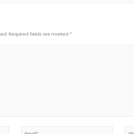
hed.
Required fields are marked
*
Email*
Web