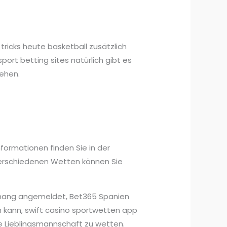
ricks heute basketball zusätzlich
ort betting sites natürlich gibt es
gehen.
nformationen finden Sie in der
 verschiedenen Wetten können Sie
hang angemeldet, Bet365 Spanien
en kann, swift casino sportwetten app
re Lieblingsmannschaft zu wetten.